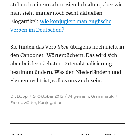
stehen in einem schon ziemlich alten, aber wie
man sieht immer noch recht aktuellen
Blogartikel:
Wie konjugiert man englische
Verben im Deutschen?
Sie finden das Verb
liken
übrigens noch nicht in
den Canoonet-Wörterbüchern. Das wird sich
aber bei der nächsten Datenaktualisierung
bestimmt ändern. Was den Niederländern und
Flamen recht ist, soll es uns auch sein.
Autor
Veröffentlicht
Kategorien
Schlagw
Dr. Bopp
9. Oktober 2015
Allgemein
,
Grammatik
am
Fremdwörter
,
Konjugation