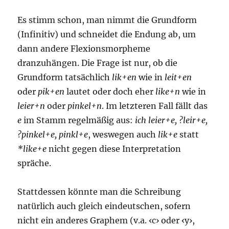
Es stimm schon, man nimmt die Grundform
(Infinitiv) und schneidet die Endung ab, um
dann andere Flexionsmorpheme
dranzuhängen. Die Frage ist nur, ob die
Grundform tatsächlich
lik+en
wie in
leit+en
oder
pik+en
lautet oder doch eher
like+n
wie in
leier+n
oder
pinkel+n
. Im letzteren Fall fällt das
e
im Stamm regelmäßig aus:
ich leier+e, ?leir+e,
?pinkel+e, pinkl+e
, weswegen auch
lik+e
statt
*like+e
nicht gegen diese Interpretation
spräche.
Stattdessen könnte man die Schreibung
natürlich auch gleich eindeutschen, sofern
nicht ein anderes Graphem (v.a. ‹c› oder ‹y›,