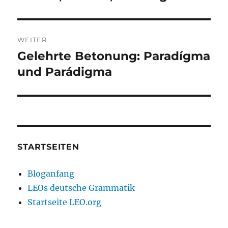
Beitrag:
WEITER
Gelehrte Betonung: Paradígma
Nächster
Beitrag:
und Parádigma
STARTSEITEN
Bloganfang
LEOs deutsche Grammatik
Startseite LEO.org