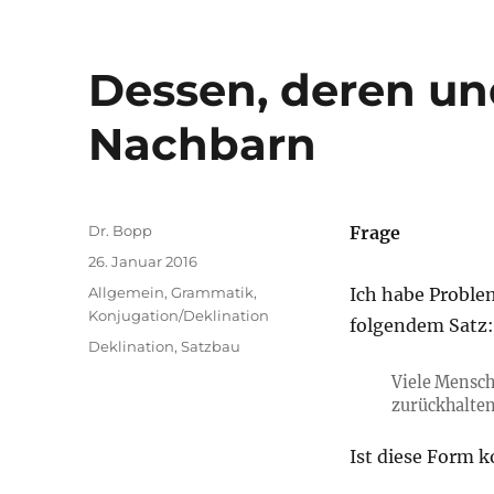
Dessen, deren u
Nachbarn
Autor
Dr. Bopp
Frage
Veröffentlicht
26. Januar 2016
am
Kategorien
Allgemein
,
Grammatik
,
Ich habe Problem
Konjugation/Deklination
folgendem Satz:
Schlagwörter
Deklination
,
Satzbau
Viele Mensch
zurückhalten
Ist diese Form k