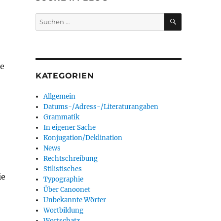
SUCHEN
Suchen
nach:
ie
KATEGORIEN
Allgemein
Datums-/Adress-/Literaturangaben
Grammatik
In eigener Sache
Konjugation/Deklination
News
Rechtschreibung
Stilistisches
ie
Typographie
Über Canoonet
Unbekannte Wörter
Wortbildung
Wortschatz