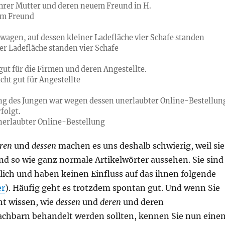
 ihrer Mutter und deren neu
em
Freund in H.
em Freund
twagen, auf dessen klein
er
Ladefläche vier Schafe standen
ner Ladefläche standen vier Schafe
 gut für die Firmen und deren Angestellt
e
.
nicht gut für Angestellte
ng des Jungen war wegen dessen unerlaubt
er
Online-Bestellun
folgt.
nerlaubter Online-Bestellung
ren
und
dessen
machen es uns deshalb schwierig, weil sie
d so wie ganz normale Artikelwörter aussehen. Sie sind
lich und haben keinen Einfluss auf das ihnen folgende
er
). Häufig geht es trotzdem spontan gut. Und wenn Sie
ht wissen, wie
dessen
und
deren
und deren
chbarn behandelt werden sollten, kennen Sie nun eine