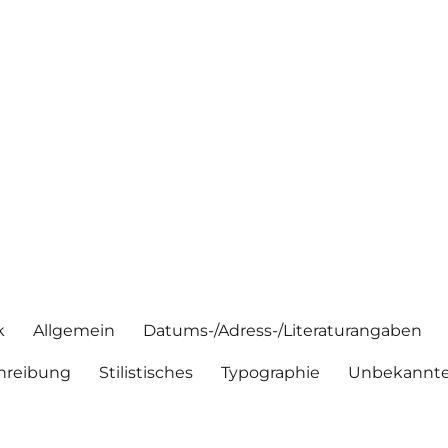
k
Allgemein
Datums-/Adress-/Literaturangaben
hreibung
Stilistisches
Typographie
Unbekannte