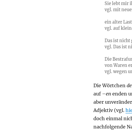
Sie lebt mir
vgl. mit neu
ein alter Las
vgl. auf klei
Das ist nicht
vgl. Das ist 
Die Bestrafu
von Waren er
vgl. wegen u
Die Wörtchen
de
auf –
en
enden un
aber unveränder
Adjektiv (vgl.
hi
doch einmal nic
nachfolgende Na