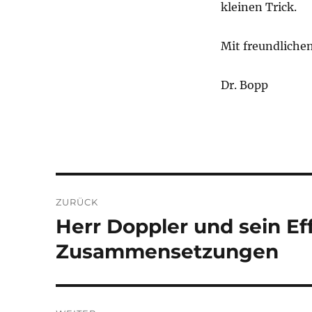
kleinen Trick.
Mit freundliche
Dr. Bopp
Beitragsnavigation
ZURÜCK
Herr Doppler und sein Ef
Vorheriger
Beitrag:
Zusammensetzungen