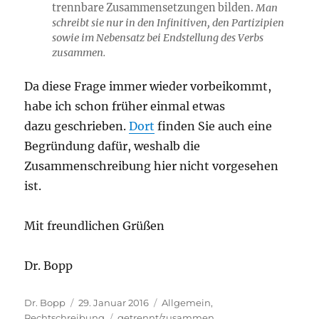
trennbare Zusammensetzungen bilden.
Man
schreibt sie nur in den Infinitiven, den Partizipien
sowie im Nebensatz bei Endstellung des Verbs
zusammen.
Da diese Frage immer wieder vorbeikommt,
habe ich schon früher einmal etwas
dazu geschrieben.
Dort
finden Sie auch eine
Begründung dafür, weshalb die
Zusammenschreibung hier nicht vorgesehen
ist.
Mit freundlichen Grüßen
Dr. Bopp
Autor
Veröffentlicht
Kategorien
Dr. Bopp
29. Januar 2016
Allgemein
,
am
Schlagwörter
Rechtschreibung
getrennt/zusammen