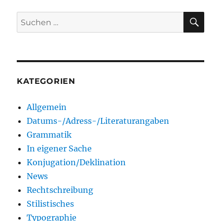
SU
Suchen
nach:
KATEGORIEN
Allgemein
Datums-/Adress-/Literaturangaben
Grammatik
In eigener Sache
Konjugation/Deklination
News
Rechtschreibung
Stilistisches
Typographie