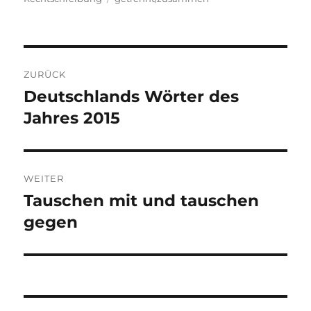
Beitragsnavigation
ZURÜCK
Deutschlands Wörter des
Vorheriger
Beitrag:
Jahres 2015
WEITER
Tauschen mit und tauschen
Nächster
Beitrag:
gegen