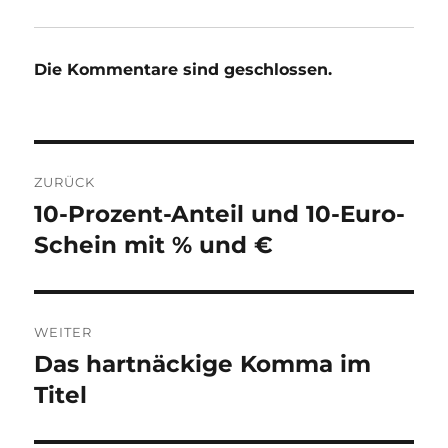
Die Kommentare sind geschlossen.
Beitragsnavigation
ZURÜCK
10-Prozent-Anteil und 10-Euro-
Vorheriger
Beitrag:
Schein mit % und €
WEITER
Das hartnäckige Komma im
Nächster
Beitrag:
Titel