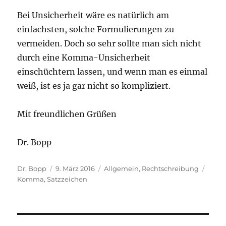
Bei Unsicherheit wäre es natürlich am
einfachsten, solche Formulierungen zu
vermeiden. Doch so sehr sollte man sich nicht
durch eine Komma-Unsicherheit
einschüchtern lassen, und wenn man es einmal
weiß, ist es ja gar nicht so kompliziert.
Mit freundlichen Grüßen
Dr. Bopp
Autor
Veröffentlicht
Kategorien
Schla
Dr. Bopp
9. März 2016
Allgemein
,
Rechtschreibung
am
Komma
,
Satzzeichen