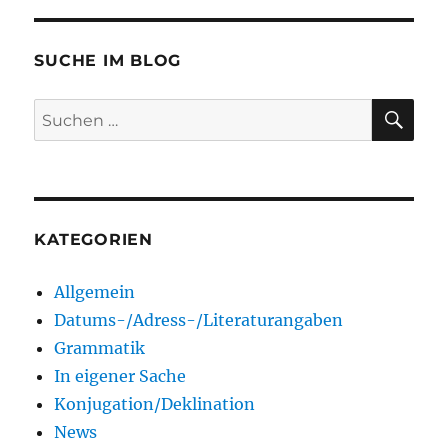
SUCHE IM BLOG
SU
Suchen
nach:
KATEGORIEN
Allgemein
Datums-/Adress-/Literaturangaben
Grammatik
In eigener Sache
Konjugation/Deklination
News