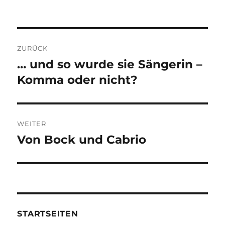
Beitragsnavigation
ZURÜCK
… und so wurde sie Sängerin –
Vorheriger
Beitrag:
Komma oder nicht?
WEITER
Von Bock und Cabrio
Nächster
Beitrag:
STARTSEITEN