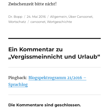
Zwischenzeit bitte nicht!
Autor
Veröffentlicht
Kategorien
Dr. Bopp
24. Mai 2016
Allgemein
,
Über Canoonet
,
am
Schlagwörter
Wortschatz
canoonet
,
Wortgeschichte
Ein Kommentar zu
„Vergissmeinnicht und Urlaub“
Pingback:
Blogspektrogramm 21/2016 –
Sprachlog
Die Kommentare sind geschlossen.