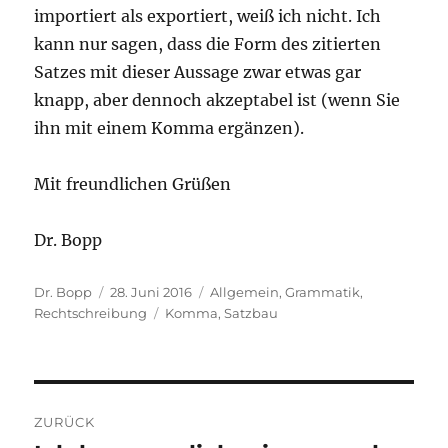
importiert als exportiert, weiß ich nicht. Ich
kann nur sagen, dass die Form des zitierten
Satzes mit dieser Aussage zwar etwas gar
knapp, aber dennoch akzeptabel ist (wenn Sie
ihn mit einem Komma ergänzen).
Mit freundlichen Grüßen
Dr. Bopp
Autor
Veröffentlicht
Kategorien
Dr. Bopp
28. Juni 2016
Allgemein
,
Grammatik
,
am
Schlagwörter
Rechtschreibung
Komma
,
Satzbau
Beitragsnavigation
ZURÜCK