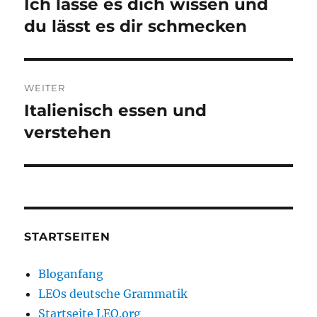
Ich lasse es dich wissen und
Vorheriger
Beitrag:
du lässt es dir schmecken
WEITER
Italienisch essen und
Nächster
Beitrag:
verstehen
STARTSEITEN
Bloganfang
LEOs deutsche Grammatik
Startseite LEO.org