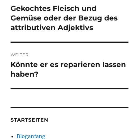
Gekochtes Fleisch und
Vorheriger
Beitrag:
Gemüse oder der Bezug des
attributiven Adjektivs
WEITER
Könnte er es reparieren lassen
Nächster
Beitrag:
haben?
STARTSEITEN
Bloganfang