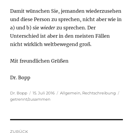
Damit wünschen Sie, jemanden wiederzusehen
und diese Person zu sprechen, nicht aber wie in
a) und b) sie
wieder
zu sprechen. Der
Unterschied ist aber in den meisten Fällen
nicht wirklich weltbewegend groß.
Mit freundlichen Grüßen
Dr. Bopp
Autor
Veröffentlicht
Kategorien
Schla
Dr. Bopp
15. Juli 2016
Allgemein
,
Rechtschreibung
am
getrennt/zusammen
Beitragsnavigation
ZURÜCK