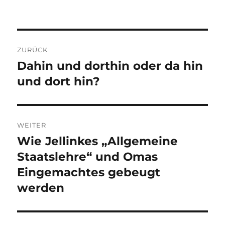
Beitragsnavigation
ZURÜCK
Dahin und dorthin oder da hin
Vorheriger
Beitrag:
und dort hin?
WEITER
Wie Jellinkes „Allgemeine
Nächster
Beitrag:
Staatslehre“ und Omas
Eingemachtes gebeugt
werden