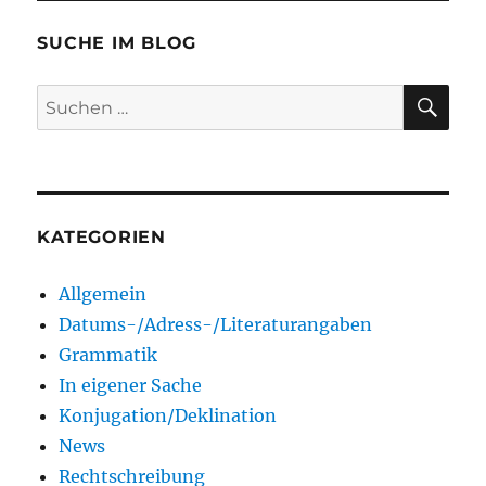
SUCHE IM BLOG
SU
Suchen
nach:
KATEGORIEN
Allgemein
Datums-/Adress-/Literaturangaben
Grammatik
In eigener Sache
Konjugation/Deklination
News
Rechtschreibung