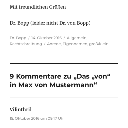
Mit freundlichen Grüßen
Dr. Bopp (leider nicht Dr. von Bopp)
Autor
Veröffentlicht
Kategorien
Dr. Bopp
14. Oktober 2016
Allgemein
,
am
Schlagwörter
Rechtschreibung
Anrede
,
Eigennamen
,
groß/klein
9 Kommentare zu „Das „von“
in Max von Mustermann“
Vilinthril
sagt:
15. Oktober 2016 um 09:17 Uhr