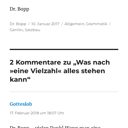
Dr. Bopp
Autor
Veröffentlicht
Kategorien
Schlagw
Dr. Bopp
10. Januar 2017
Allgemein
,
Grammatik
am
Genitiv
,
Satzbau
2 Kommentare zu „Was nach
»eine Vielzahl« alles stehen
kann“
Gotteslob
sagt:
17. Februar 2018 um 18:07 Uhr
Dr. Bopp – vielen Dank! Wenn man eine