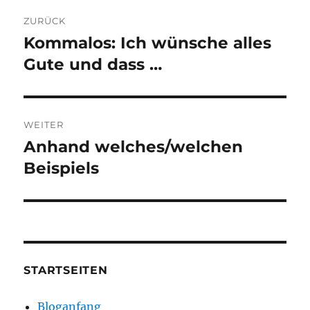
Beitragsnavigation
ZURÜCK
Kommalos: Ich wünsche alles
Vorheriger
Beitrag:
Gute und dass …
WEITER
Anhand welches/welchen
Nächster
Beitrag:
Beispiels
STARTSEITEN
Bloganfang