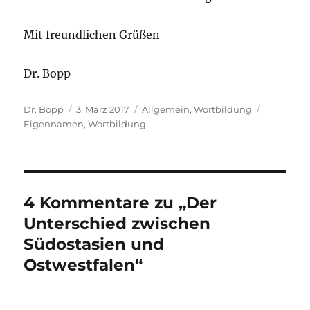
Mit freundlichen Grüßen
Dr. Bopp
Autor
Veröffentlicht
Kategorien
Schlagwör
Dr. Bopp
3. März 2017
Allgemein
,
Wortbildung
am
Eigennamen
,
Wortbildung
4 Kommentare zu „Der
Unterschied zwischen
Südostasien und
Ostwestfalen“