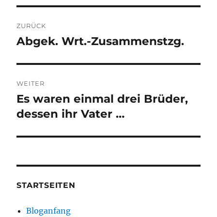
Beitragsnavigation
ZURÜCK
Abgek. Wrt.-Zusammenstzg.
Vorheriger
Beitrag:
WEITER
Es waren einmal drei Brüder,
Nächster
Beitrag:
dessen ihr Vater …
STARTSEITEN
Bloganfang