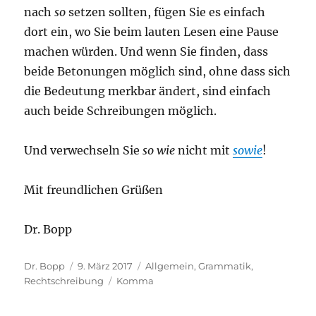
nach
so
setzen sollten, fügen Sie es einfach
dort ein, wo Sie beim lauten Lesen eine Pause
machen würden. Und wenn Sie finden, dass
beide Betonungen möglich sind, ohne dass sich
die Bedeutung merkbar ändert, sind einfach
auch beide Schreibungen möglich.
Und verwechseln Sie
so wie
nicht mit
sowie
!
Mit freundlichen Grüßen
Dr. Bopp
Autor
Veröffentlicht
Kategorien
Dr. Bopp
9. März 2017
Allgemein
,
Grammatik
,
am
Schlagwörter
Rechtschreibung
Komma