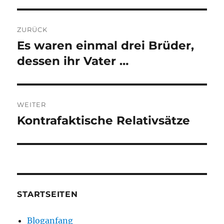
Beitragsnavigation
ZURÜCK
Es waren einmal drei Brüder,
Vorheriger
Beitrag:
dessen ihr Vater …
WEITER
Kontrafaktische Relativsätze
Nächster
Beitrag:
STARTSEITEN
Bloganfang