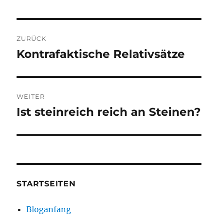
Beitragsnavigation
ZURÜCK
Kontrafaktische Relativsätze
Vorheriger
Beitrag:
WEITER
Ist steinreich reich an Steinen?
Nächster
Beitrag:
STARTSEITEN
Bloganfang