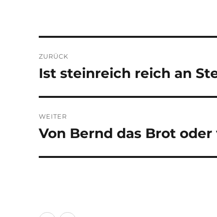
Beitragsnavigation
ZURÜCK
Ist steinreich reich an St
Vorheriger
Beitrag:
WEITER
Von Bernd das Brot oder
Nächster
Beitrag: