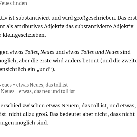
 Neues finden
tiv ist substantiviert und wird großgeschrieben. Das ers
t als attributives Adjektiv das substantivierte Adjektiv
b kleingeschrieben.
ngen
etwas Tolles, Neues
und
etwas Tolles und Neues
sind
öglich, aber die erste wird anders betont (und die zweit
ensichtlich ein „und“).
Neues = etwas Neues, das toll ist
, N
eu
es = etwas, das neu und toll ist
terschied zwischen etwas Neuem, das toll ist, und etwas,
ist, nicht allzu groß. Das bedeutet aber nicht, dass nicht
ungen möglich sind.