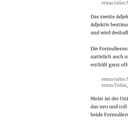
etwas tolles
Das zweite Adjek
Adjektiv bestimm
und wird deshal
Die Formulieru
natürlich auch m
enthält ganz off
etwas t
o
lles 
etwas T
o
lles
Meist ist der Un
das neu und toll 
beide Formulier