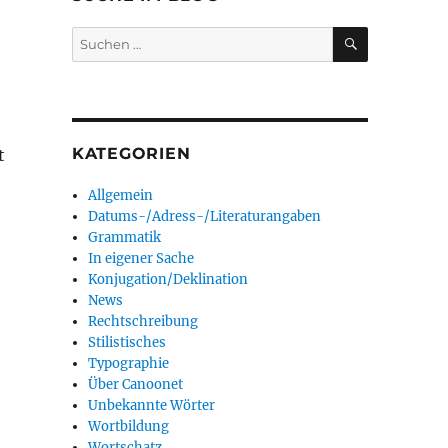
SUCHEN
Suchen
nach:
KATEGORIEN
t
Allgemein
Datums-/Adress-/Literaturangaben
Grammatik
In eigener Sache
Konjugation/Deklination
News
Rechtschreibung
Stilistisches
Typographie
Über Canoonet
Unbekannte Wörter
Wortbildung
Wortschatz