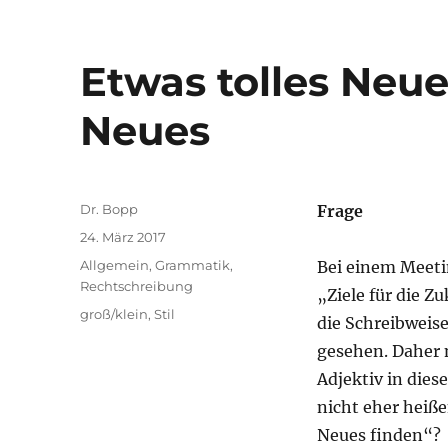
Etwas tolles Neue
Neues
Autor
Dr. Bopp
Frage
Veröffentlicht
24. März 2017
am
Kategorien
Allgemein
,
Grammatik
,
Bei einem Meeti
Rechtschreibung
„Ziele für die Z
Schlagwörter
groß/klein
,
Stil
die Schreibweis
gesehen. Daher m
Adjektiv in dies
nicht eher heiße
Neues finden“?