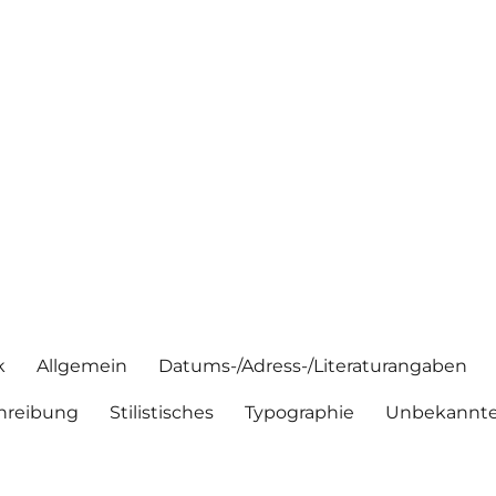
k
Allgemein
Datums-/Adress-/Literaturangaben
hreibung
Stilistisches
Typographie
Unbekannte