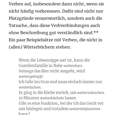
Verben auf, insbesondere dann nicht, wenn sie
nicht häufig vorkommen. Dafür sind nicht nur
Platzgründe verantwortlich, sondern auch die
Tatsache, dass diese Verbverbindungen auch
ohne Beschreibung gut verständlich sind.**
Ein paar Beispielsätze mit Verben, die nicht in
(allen) Wörterbüchern stehen:
Wenn die Löwensippe satt ist, kann die
Gazellenfamilie in Ruhe
w
ei
teräsen
.
Solange das Bier nicht ausgeht, wird
w
ei
tergehüpft
.
Ich falle ins Gras und muss einfach immer nur
w
ei
terlachen
.
Er ging in die Küche zurück, um
w
ei
terzukochen
.
10 Minuten
w
ei
terköcheln
lassen
Gibt es eine Funktion, bei der ich das Gerät vor
mir hinlegen und trotzdem
w
ei
tertelefonieren
kann?