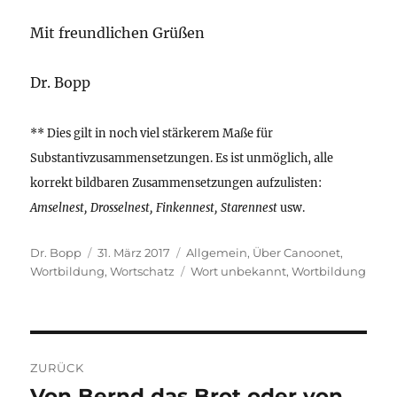
Mit freundlichen Grüßen
Dr. Bopp
** Dies gilt in noch viel stärkerem Maße für
Substantivzusammensetzungen. Es ist unmöglich, alle
korrekt bildbaren Zusammensetzungen aufzulisten:
Amselnest, Drosselnest, Finkennest, Starennest
usw.
Autor
Veröffentlicht
Kategorien
Dr. Bopp
31. März 2017
Allgemein
,
Über Canoonet
,
am
Schlagwörter
Wortbildung
,
Wortschatz
Wort unbekannt
,
Wortbildung
Beitragsnavigation
ZURÜCK
Von Bernd das Brot oder von
Vorheriger