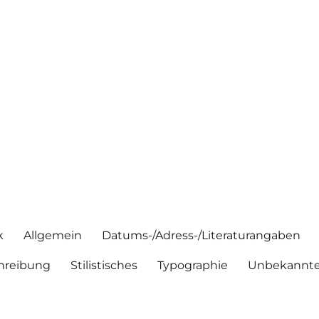
k
Allgemein
Datums-/Adress-/Literaturangaben
hreibung
Stilistisches
Typographie
Unbekannte