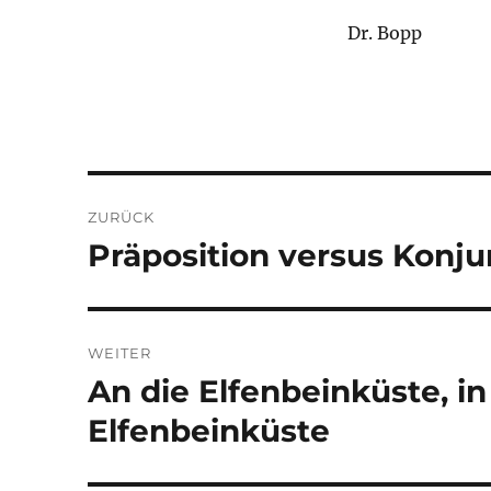
Dr. Bopp
Beitragsnavigation
ZURÜCK
Präposition versus Konju
Vorheriger
Beitrag:
WEITER
An die Elfenbeinküste, i
Nächster
Beitrag:
Elfenbeinküste