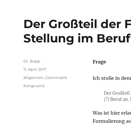
Der Großteil der 
Stellung im Beru
Autor
Dr. Bopp
Frage
Veröffentlicht
11. April 2017
am
Kategorien
Allgemein
,
Grammatik
Ich stoße in de
Schlagwörter
Kongruenz
Der Großteil
(?) Beruf an.
Was ist hier erl
Formulierung a