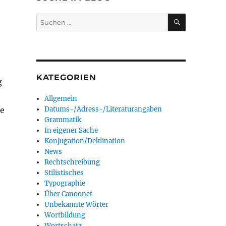
SUCHEN
Suchen
nach:
KATEGORIEN
g
Allgemein
Datums-/Adress-/Literaturangaben
ue
Grammatik
In eigener Sache
Konjugation/Deklination
News
Rechtschreibung
Stilistisches
Typographie
Über Canoonet
Unbekannte Wörter
Wortbildung
Wortschatz