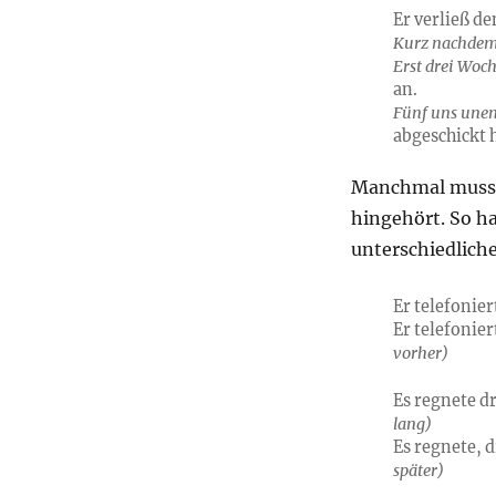
Er verließ d
Kurz nachde
Erst drei Wo
an.
Fünf uns une
abgeschickt h
Manchmal muss 
hingehört. So ha
unterschiedlich
Er telefonier
Er telefonier
vorher)
Es regnete 
lang)
Es regnete,
später)