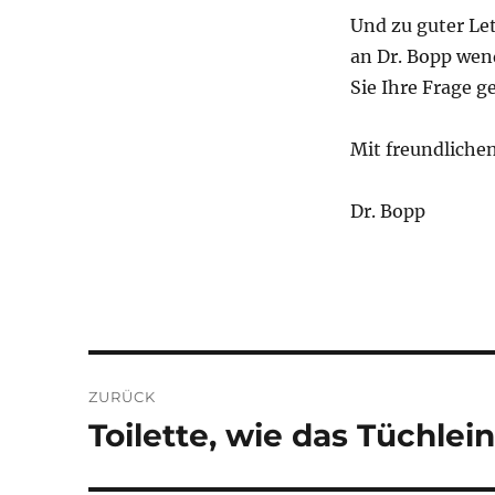
Und zu guter Let
an Dr. Bopp wend
Sie Ihre Frage g
Mit freundliche
Dr. Bopp
Beitragsnavigation
ZURÜCK
Toilette, wie das Tüchl
Vorheriger
Beitrag: