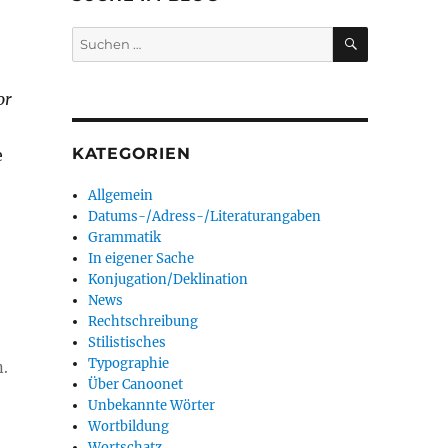
SUCHEN
Suchen
nach:
or
KATEGORIEN
e
Allgemein
Datums-/Adress-/Literaturangaben
Grammatik
In eigener Sache
Konjugation/Deklination
News
Rechtschreibung
Stilistisches
Typographie
n.
Über Canoonet
Unbekannte Wörter
Wortbildung
Wortschatz