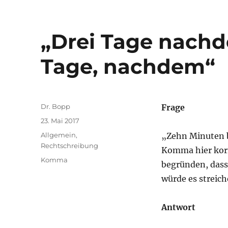
„Drei Tage nachde
Tage, nachdem“
Autor
Dr. Bopp
Frage
Veröffentlicht
23. Mai 2017
am
Kategorien
Allgemein
,
„Zehn Minuten be
Rechtschreibung
Komma hier korre
Schlagwörter
Komma
begründen, dass
würde es streich
Antwort