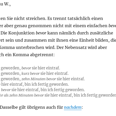
u W.,
n Sie nicht streichen. Es trennt tatsächlich einen
er aber genau genommen nicht mit einem einfachen
bev
. Die Konjunktion
bevor
kann nämlich durch zusätzliche
rt sein und zusammen mit ihnen eine Einheit bilden, di
 Komma unterbrochen wird. Der Nebensatz wird aber
ch ein Komma abgetrennt:
ig geworden,
bevor
sie hier eintraf.
ig geworden,
kurz
bevor
sie hier eintraf.
ig geworden,
zehn Minuten bevor
sie hier eintraf.
 hier eintraf, bin ich fertig geworden.
 bevor
sie hier eintraf, bin ich fertig geworden.
hr als zehn Minuten bevor
sie hier eintraf, bin ich fertig geworde
 Dasselbe gilt übrigens auch für
nachdem
: