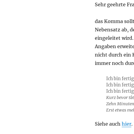
Sehr geehrte Fra
das Komma sollte
Nebensatz ab, d
eingeleitet wird
Angaben erweite
nicht durch ein
immer noch dur
Ich bin fert
Ich bin fert
Ich bin fert
Kurz bevor
sie
Zehn Minuten
Erst etwas me
Siehe auch
hier
.