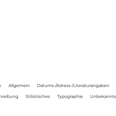
k
Allgemein
Datums-/Adress-/Literaturangaben
hreibung
Stilistisches
Typographie
Unbekannte