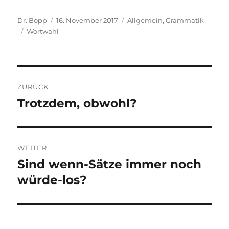
Autor
Veröffentlicht
Kategorien
Dr. Bopp
16. November 2017
Allgemein
,
Grammatik
Schlagwörter
am
Wortwahl
Beitragsnavigation
ZURÜCK
Trotzdem, obwohl?
Vorheriger
Beitrag:
WEITER
Sind wenn-Sätze immer noch
Nächster
Beitrag:
würde-los?