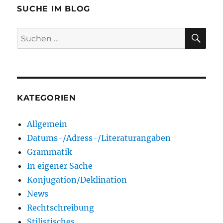
SUCHE IM BLOG
SU
Suchen
nach:
KATEGORIEN
Allgemein
Datums-/Adress-/Literaturangaben
Grammatik
In eigener Sache
Konjugation/Deklination
News
Rechtschreibung
Stilistisches