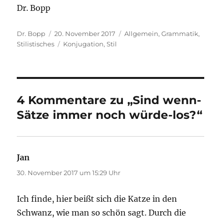
Dr. Bopp
Autor
Veröffentlicht
Kategorien
Dr. Bopp
20. November 2017
Allgemein
,
Grammatik
,
am
Schlagwörter
Stilistisches
Konjugation
,
Stil
4 Kommentare zu „Sind wenn-
Sätze immer noch würde-los?“
Jan
sagt:
30. November 2017 um 15:29 Uhr
Ich finde, hier beißt sich die Katze in den
Schwanz, wie man so schön sagt. Durch die