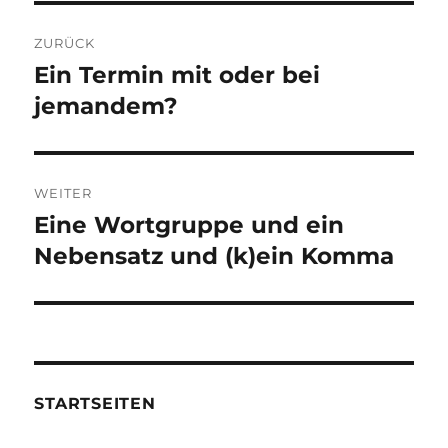
Beitragsnavigation
ZURÜCK
Ein Termin mit oder bei
Vorheriger
Beitrag:
jemandem?
WEITER
Eine Wortgruppe und ein
Nächster
Beitrag:
Nebensatz und (k)ein Komma
STARTSEITEN