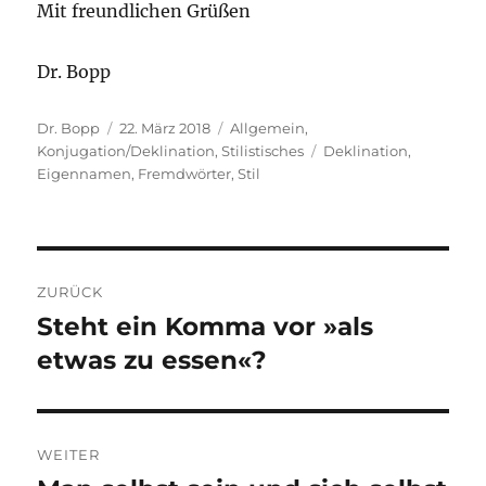
Mit freundlichen Grüßen
Dr. Bopp
Autor
Veröffentlicht
Kategorien
Dr. Bopp
22. März 2018
Allgemein
,
am
Schlagwörter
Konjugation/Deklination
,
Stilistisches
Deklination
,
Eigennamen
,
Fremdwörter
,
Stil
Beitragsnavigation
ZURÜCK
Steht ein Komma vor »als
Vorheriger
Beitrag:
etwas zu essen«?
WEITER