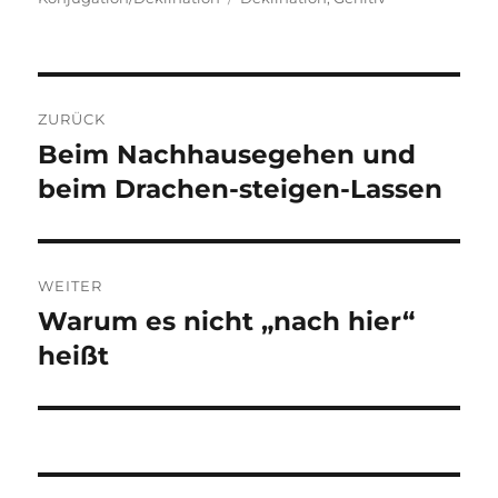
Beitragsnavigation
ZURÜCK
Beim Nachhausegehen und
Vorheriger
Beitrag:
beim Drachen-steigen-Lassen
WEITER
Warum es nicht „nach hier“
Nächster
Beitrag:
heißt