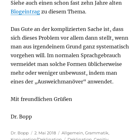
Siehe auch einen schon fast zehn Jahre alten
Blogeintrag
zu diesem Thema.
Das Gute an der komplizierten Sache ist, dass
sich dieses Problem vor allem dann stellt, wenn
man aus irgendeinem Grund ganz systematisch
vorgehen will. Im normalen Sprachgebrauch
vermeidet man solche Formen üblicherweise
mehr oder weniger unbewusst, indem man
eines der „Ausweichmanöver“ anwendet.
Mit freundlichen Grüßen
Dr. Bopp
Autor
Veröffentlicht
Kategorien
Dr. Bopp
2. Mai 2018
Allgemein
,
Grammatik
,
am
Schlagwörter
Konjugation/Deklination
Deklination
,
Genitiv