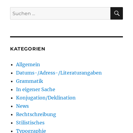
SU
Suchen
nach:
KATEGORIEN
Allgemein
Datums-/Adress-/Literaturangaben
Grammatik
In eigener Sache
Konjugation/Deklination
News
Rechtschreibung
Stilistisches
Typographie