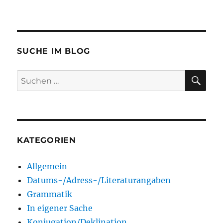
SUCHE IM BLOG
SU
Suchen
nach:
KATEGORIEN
Allgemein
Datums-/Adress-/Literaturangaben
Grammatik
In eigener Sache
Konjugation/Deklination