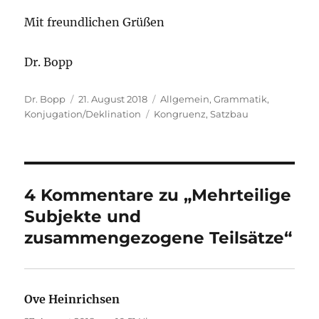
Mit freundlichen Grüßen
Dr. Bopp
Autor
Veröffentlicht
Kategorien
Dr. Bopp
21. August 2018
Allgemein
,
Grammatik
,
am
Schlagwörter
Konjugation/Deklination
Kongruenz
,
Satzbau
4 Kommentare zu „Mehrteilige
Subjekte und
zusammengezogene Teilsätze“
Ove Heinrichsen
sagt: