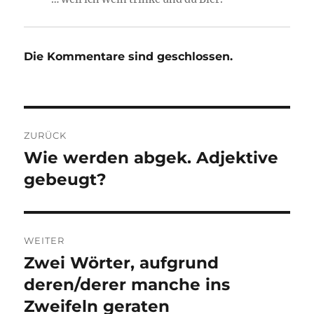
Die Kommentare sind geschlossen.
Beitragsnavigation
ZURÜCK
Wie werden abgek. Adjektive
Vorheriger
Beitrag:
gebeugt?
WEITER
Zwei Wörter, aufgrund
Nächster
Beitrag:
deren/derer manche ins
Zweifeln geraten