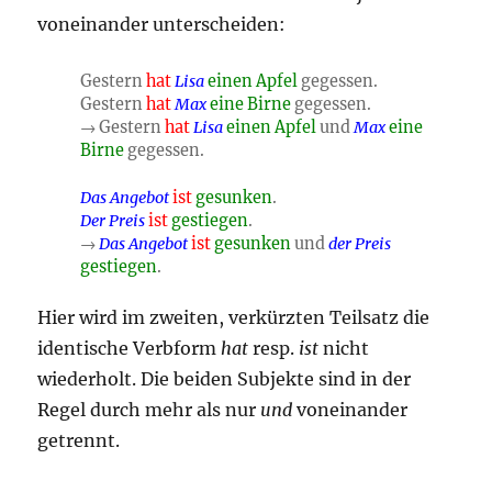
voneinander unterscheiden:
Gestern
hat
Lisa
einen Apfel
gegessen.
Gestern
hat
Max
eine Birne
gegessen.
→ Gestern
hat
Lisa
einen Apfel
und
Max
eine
Birne
gegessen.
Das Angebot
ist
gesunken
.
Der Preis
ist
gestiegen
.
→
Das Angebot
ist
gesunken
und
der Preis
gestiegen
.
Hier wird im zweiten, verkürzten Teilsatz die
identische Verbform
hat
resp.
ist
nicht
wiederholt. Die beiden Subjekte sind in der
Regel durch mehr als nur
und
voneinander
getrennt.