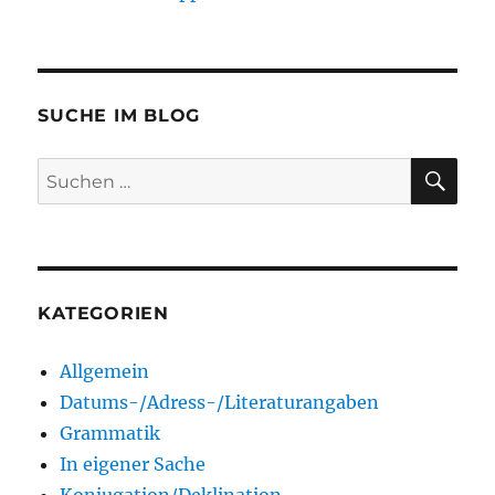
SUCHE IM BLOG
SU
Suchen
nach:
KATEGORIEN
Allgemein
Datums-/Adress-/Literaturangaben
Grammatik
In eigener Sache
Konjugation/Deklination