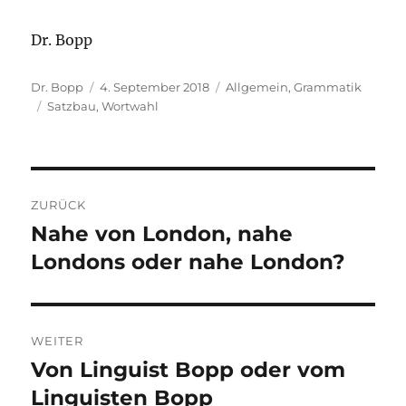
Dr. Bopp
Autor
Veröffentlicht
Kategorien
Dr. Bopp
4. September 2018
Allgemein
,
Grammatik
Schlagwörter
am
Satzbau
,
Wortwahl
Beitragsnavigation
ZURÜCK
Nahe von London, nahe
Vorheriger
Beitrag:
Londons oder nahe London?
WEITER
Von Linguist Bopp oder vom
Nächster
Beitrag:
Linguisten Bopp