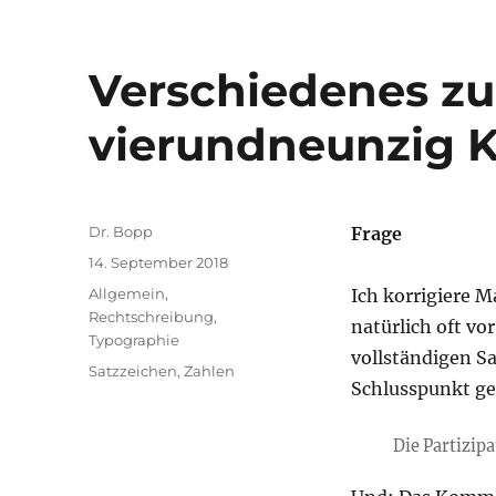
Verschiedenes zu
vierundneunzig 
Autor
Dr. Bopp
Frage
Veröffentlicht
14. September 2018
am
Kategorien
Allgemein
,
Ich korrigiere 
Rechtschreibung
,
natürlich oft v
Typographie
vollständigen S
Schlagwörter
Satzzeichen
,
Zahlen
Schlusspunkt ge
Die Partizip