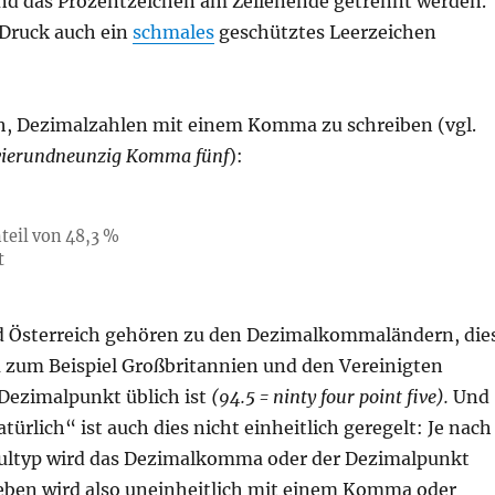
d das Prozentzeichen am Zeilenende getrennt werden.
 Druck auch ein
schmales
geschütztes Leerzeichen
ich, Dezimalzahlen mit einem Komma zu schreiben (vgl.
vierundneunzig Komma fünf
):
teil von 48,3 %
t
 Österreich gehören zu den Dezimalkommaländern, die
 zum Beispiel Großbritannien und den Vereinigten
 Dezimalpunkt üblich ist
(94.5 = ninty four point five).
Und
türlich“ ist auch dies nicht einheitlich geregelt: Je nach
ultyp wird das Dezimalkomma oder der Dezimalpunkt
ieben wird also uneinheitlich mit einem Komma oder