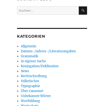
SUCHEN
Suchen
nach:
KATEGORIEN
Allgemein
Datums-/Adress-/Literaturangaben
Grammatik
In eigener Sache
Konjugation/Deklination
News
Rechtschreibung
Stilistisches
Typographie
Über Canoonet
Unbekannte Wörter
Wortbildung
Wortschatz