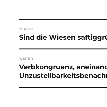
Beitragsnavigation
ZURÜCK
Sind die Wiesen saftiggr
Vorheriger
Beitrag:
WEITER
Verbkongruenz, aneinan
Nächster
Beitrag:
Unzustellbarkeitsbenach