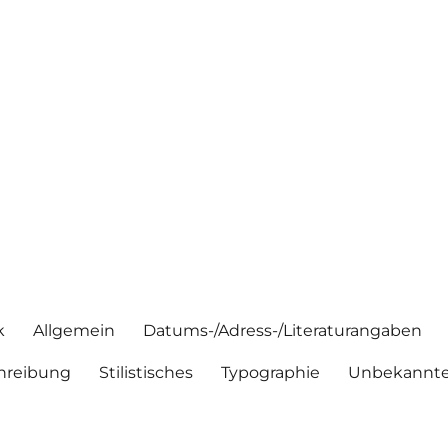
k
Allgemein
Datums-/Adress-/Literaturangaben
hreibung
Stilistisches
Typographie
Unbekannte