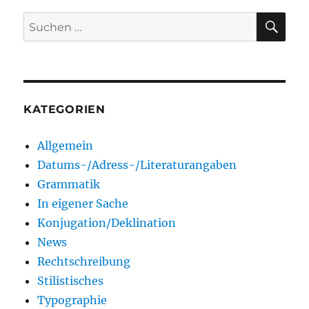
SU
Suchen
nach:
KATEGORIEN
Allgemein
Datums-/Adress-/Literaturangaben
Grammatik
In eigener Sache
Konjugation/Deklination
News
Rechtschreibung
Stilistisches
Typographie