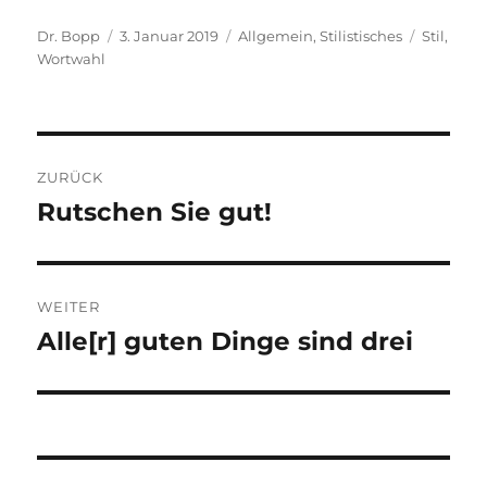
Autor
Veröffentlicht
Kategorien
Schlagwö
Dr. Bopp
3. Januar 2019
Allgemein
,
Stilistisches
Stil
,
am
Wortwahl
Beitragsnavigation
ZURÜCK
Rutschen Sie gut!
Vorheriger
Beitrag:
WEITER
Alle[r] guten Dinge sind drei
Nächster
Beitrag: