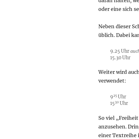
daran halten, we
oder eine sich se
Neben dieser Sc
üblich. Dabei ka
9.25 Uhr
auc
15.30 Uhr
Weiter wird auc
verwendet:
25
9
Uhr
30
15
Uhr
So viel „Freiheit
anzusehen. Drin
einer Textreihe 