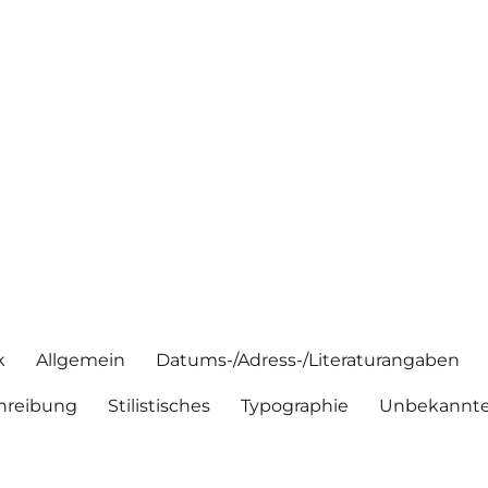
k
Allgemein
Datums-/Adress-/Literaturangaben
hreibung
Stilistisches
Typographie
Unbekannte