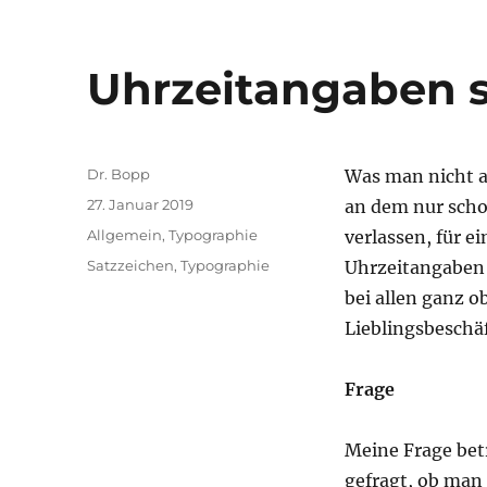
Uhrzeitangaben 
Autor
Dr. Bopp
Was man nicht a
Veröffentlicht
27. Januar 2019
an dem nur scho
am
Kategorien
Allgemein
,
Typographie
verlassen, für e
Schlagwörter
Satzzeichen
,
Typographie
Uhrzeitangaben 
bei allen ganz o
Lieblingsbeschä
Frage
Meine Frage betr
gefragt, ob man 