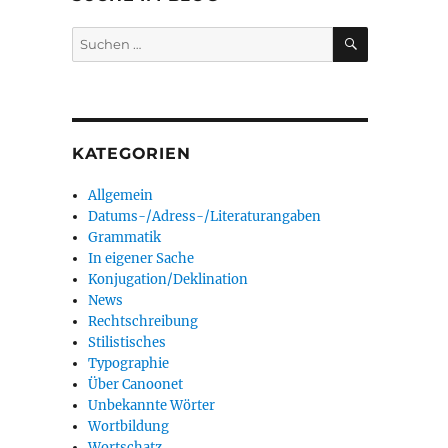
SUCHEN
Suchen
nach:
KATEGORIEN
Allgemein
Datums-/Adress-/Literaturangaben
Grammatik
In eigener Sache
Konjugation/Deklination
News
Rechtschreibung
Stilistisches
Typographie
Über Canoonet
Unbekannte Wörter
Wortbildung
Wortschatz