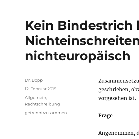
Kein Bindestrich 
Nichteinschreiten
nichteuropäisch
Autor
Dr. Bopp
Zusammensetzu
Veröffentlicht
12. Februar 2019
geschrieben, obw
am
Kategorien
Allgemein
,
vorgesehen ist.
Rechtschreibung
Schlagwörter
getrennt/zusammen
Frage
Angenommen, das