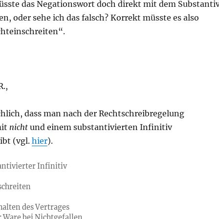
sste das Negationswort doch direkt mit dem Substanti
, oder sehe ich das falsch? Korrekt müsste es also
chteinschreiten“.
.,
chlich, dass man nach der Rechtschreibregelung
mit
nicht
und einem substantivierten Infinitiv
bt (vgl.
hier
).
ntivierter Infinitiv
schreiten
halten des Vertrages
 Ware bei Nichtgefallen