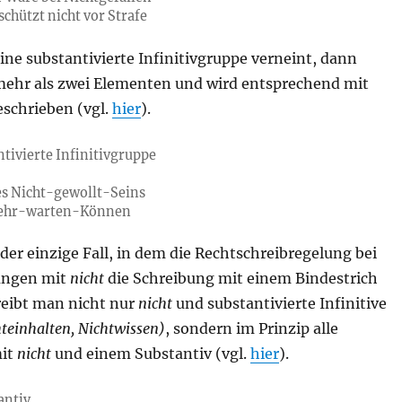
schützt nicht vor Strafe
ne substantivierte Infinitivgruppe verneint, dann
 mehr als zwei Elementen und wird entsprechend mit
eschrieben (vgl.
hier
).
tivierte Infinitivgruppe
es Nicht-gewollt-Seins
mehr-warten-Können
 der einzige Fall, in dem die Rechtschreibregelung bei
ngen mit
nicht
die Schreibung mit einem Bindestrich
reibt man nicht nur
nicht
und substantivierte Infinitive
teinhalten, Nichtwissen)
, sondern im Prinzip alle
mit
nicht
und einem Substantiv (vgl.
hier
).
antiv