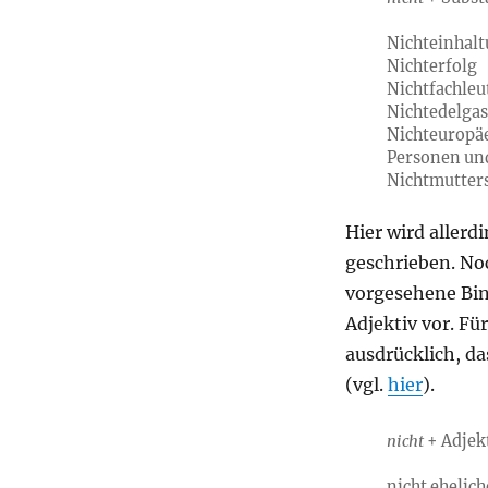
Nichteinhal
Nichterfolg
Nichtfachleu
Nichtedelga
Nichteuropä
Personen un
Nichtmutter
Hier wird allerd
geschrieben. No
vorgesehene Bin
Adjektiv vor. Fü
ausdrücklich, d
(vgl.
hier
).
nicht
+ Adjek
nicht ehelic