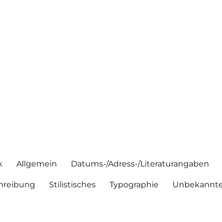
k
Allgemein
Datums-/Adress-/Literaturangaben
hreibung
Stilistisches
Typographie
Unbekannte