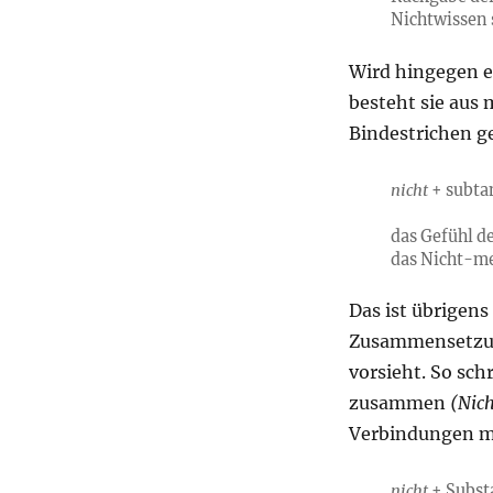
Nichtwissen 
Wird hingegen ei
besteht sie aus
Bindestrichen g
nicht
+ subtan
das Gefühl d
das Nicht-
Das ist übrigens
Zusammensetzu
vorsieht. So sch
zusammen
(Nich
Verbindungen 
nicht
+ Subst