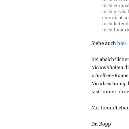
nicht europä
nicht geschä
eine nicht k
nicht leiten
nicht tumor
Siehe auch
hier
.
Bei absichtlich
Nichteinhalten
di
schreiben-Könne
Nichtbeachtung
d
fast immer ohne
Mit freundliche
Dr. Bopp