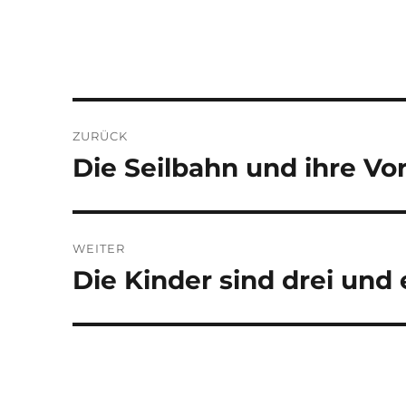
Beitragsnavigation
ZURÜCK
Die Seilbahn und ihre Vo
Vorheriger
Beitrag:
WEITER
Die Kinder sind drei und e
Nächster
Beitrag: