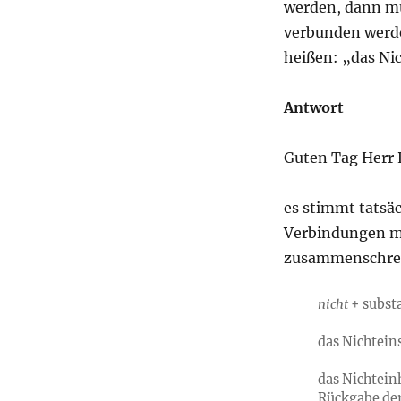
werden, dann mü
verbunden werden
heißen: „das Ni
Antwort
Guten Tag Herr R
es stimmt tatsä
Verbindungen 
zusammenschrei
nicht
+ substa
das Nichtein
das Nichtein
Rückgabe der