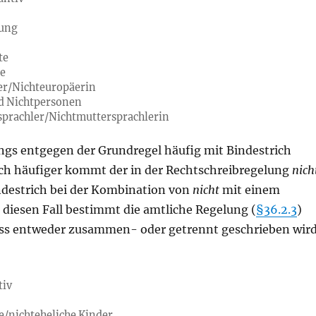
tung
te
se
er/Nichteuropäerin
d Nichtpersonen
sprachler/Nichtmuttersprachlerin
ings entgegen der Grundregel häufig mit Bindestrich
ch häufiger kommt der in der Rechtschreibregelung
nich
destrich bei der Kombination von
nicht
mit einem
r diesen Fall bestimmt die amtliche Regelung (
§36.2.3
)
ass entweder zusammen- oder getrennt geschrieben wir
tiv
he/nichteheliche Kinder