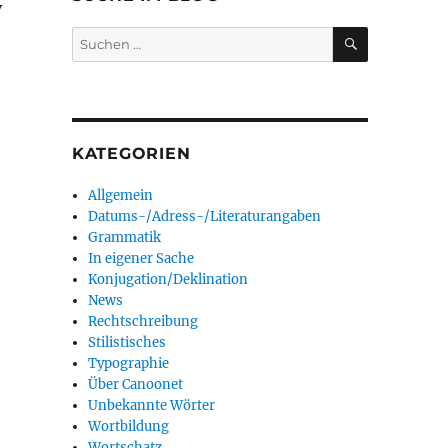
v
SUCHEN
Suchen
nach:
KATEGORIEN
Allgemein
Datums-/Adress-/Literaturangaben
Grammatik
In eigener Sache
Konjugation/Deklination
News
Rechtschreibung
Stilistisches
Typographie
Über Canoonet
Unbekannte Wörter
Wortbildung
Wortschatz