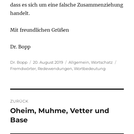
dass es sich um eine falsche Zusammenziehung
handelt.
Mit freundlichen Grüßen
Dr. Bopp
Autor
Veröffentlicht
Kategorien
Schlagw
Dr. Bopp
20. August 2019
Allgemein
,
Wortschatz
am
Fremdwörter
,
Redewendungen
,
Wortbedeutung
Beitragsnavigation
ZURÜCK
Oheim, Muhme, Vetter und
Vorheriger
Beitrag:
Base