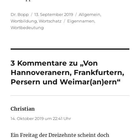
Autor
Veröffentlicht
Kategorien
Dr. Bopp
13. September 2019
Allgemein
,
am
Schlagwörter
Wortbildung
,
Wortschatz
Eigennamen
,
Wortbedeutung
3 Kommentare zu „Von
Hannoveranern, Frankfurtern,
Persern und Weimar(an)ern“
Christian
sagt:
14. Oktober 2019 um 22:41 Uhr
Ein Freitag der Dreizehnte scheint doch