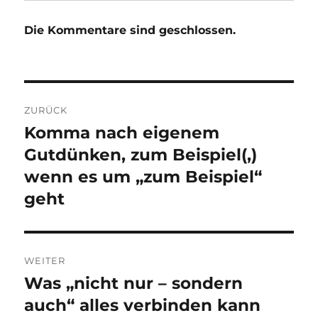
Die Kommentare sind geschlossen.
Beitragsnavigation
ZURÜCK
Komma nach eigenem
Vorheriger
Beitrag:
Gutdünken, zum Beispiel(,)
wenn es um „zum Beispiel“
geht
WEITER
Was „nicht nur – sondern
Nächster
Beitrag:
auch“ alles verbinden kann