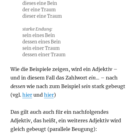
dieses ein
e
Bein
der ein
e
Traum
dieser ein
e
Traum
starke Endung:
sein ein
es
Bein
dessen ein
es
Bein
sein ein
er
Traum
dessen ein
er
Traum
Wie die Beispiele zeigen, wird ein Adjektiv –
und in diesem Fall das Zahlwort
ein…
– nach
dessen
wie nach zum Beispiel
sein
stark gebeugt
(vgl.
hier
und
hier
)
Das gilt auch auch für ein nachfolgendes
Adjektiv, das heißt, ein weiteres Adjektiv wird
gleich gebeugt (parallele Beugung):