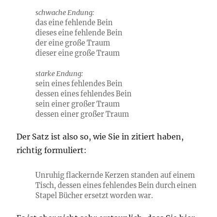
schwache Endung:
das ein
e
fehlend
e
Bein
dieses ein
e
fehlend
e
Bein
der ein
e
groß
e
Traum
dieser ein
e
groß
e
Traum
starke Endung:
sein ein
es
fehlend
es
Bein
dessen ein
es
fehlend
es
Bein
sein ein
er
groß
er
Traum
dessen ein
er
groß
er
Traum
Der Satz ist also so, wie Sie in zitiert haben,
richtig formuliert:
Unruhig flackernde Kerzen standen auf einem
Tisch, dessen ein
es
fehlend
es
Bein durch einen
Stapel Bücher ersetzt worden war.