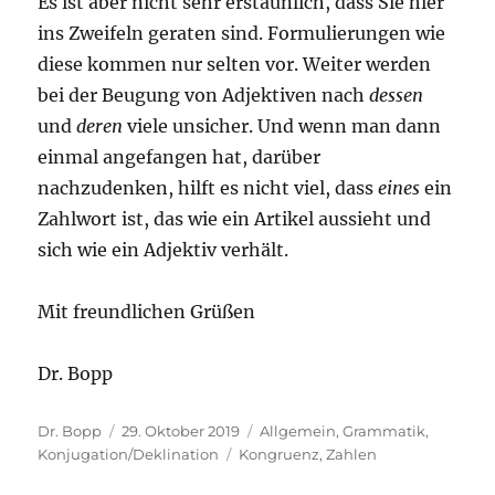
Es ist aber nicht sehr erstaunlich, dass Sie hier
ins Zweifeln geraten sind. Formulierungen wie
diese kommen nur selten vor. Weiter werden
bei der Beugung von Adjektiven nach
dessen
und
deren
viele unsicher. Und wenn man dann
einmal angefangen hat, darüber
nachzudenken, hilft es nicht viel, dass
eines
ein
Zahlwort ist, das wie ein Artikel aussieht und
sich wie ein Adjektiv verhält.
Mit freundlichen Grüßen
Dr. Bopp
Autor
Veröffentlicht
Kategorien
Dr. Bopp
29. Oktober 2019
Allgemein
,
Grammatik
,
am
Schlagwörter
Konjugation/Deklination
Kongruenz
,
Zahlen