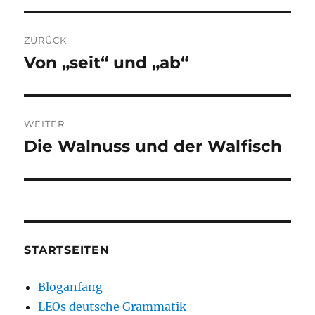
Beitragsnavigation
ZURÜCK
Von „seit“ und „ab“
Vorheriger
Beitrag:
WEITER
Die Walnuss und der Walfisch
Nächster
Beitrag:
STARTSEITEN
Bloganfang
LEOs deutsche Grammatik