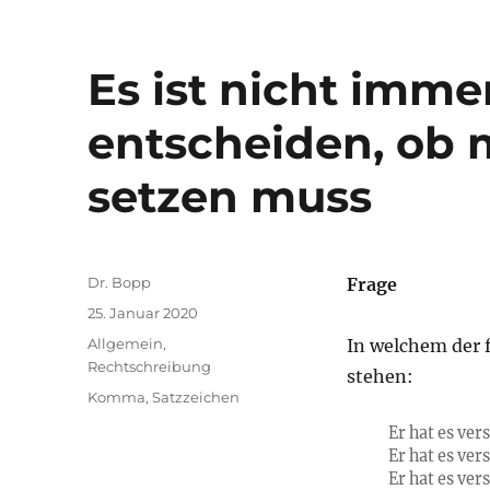
Es ist nicht immer
entscheiden, ob
setzen muss
Autor
Dr. Bopp
Frage
Veröffentlicht
25. Januar 2020
am
Kategorien
Allgemein
,
In welchem der 
Rechtschreibung
stehen:
Schlagwörter
Komma
,
Satzzeichen
Er hat es ve
Er hat es ve
Er hat es ver