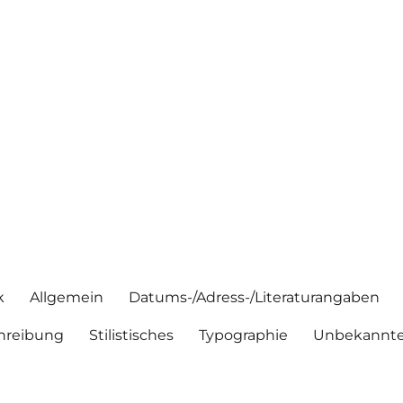
k
Allgemein
Datums-/Adress-/Literaturangaben
hreibung
Stilistisches
Typographie
Unbekannte