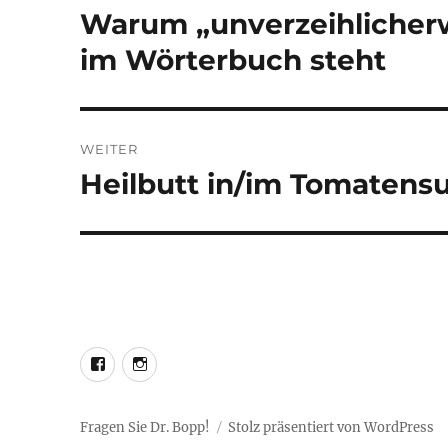
Warum „unverzeihlicherw
Vorheriger
Beitrag:
im Wörterbuch steht
WEITER
Heilbutt in/im Tomatensud
Nächster
Beitrag:
LEO@Facebook
LEO@Instagram
Fragen Sie Dr. Bopp!
Stolz präsentiert von WordPress