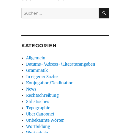
SUCHEN
Suchen
nach:
KATEGORIEN
Allgemein
Datums-/Adress-/Literaturangaben
Grammatik
In eigener Sache
h
Konjugation/Deklination
News
Rechtschreibung
Stilistisches
Typographie
Über Canoonet
Unbekannte Wörter
Wortbildung
Wortschatz