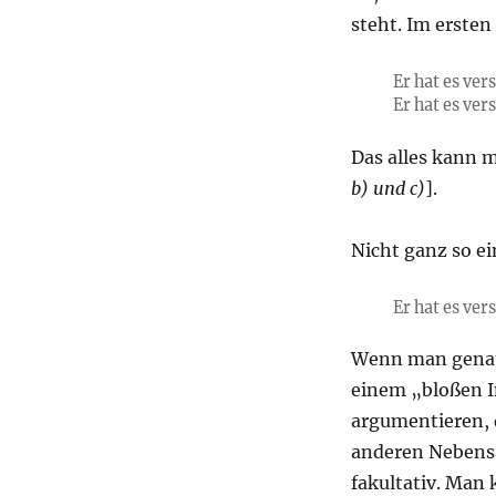
steht. Im ersten
Er hat es ve
Er hat es ve
Das alles kann
b) und c)
].
Nicht ganz so ei
Er hat es ver
Wenn man genauer
einem „bloßen I
argumentieren,
anderen Nebens
fakultativ. Man