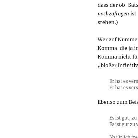
dass der ob-Satz
nachzufragen
ist
stehen.)
Wer auf Nummer 
Komma, die ja im
Komma nicht für
„bloßer Infinitiv
Er hat es ver
Er hat es ver
Ebenso zum Beis
Es ist gut, z
Es ist gut zu
Natürlich fre