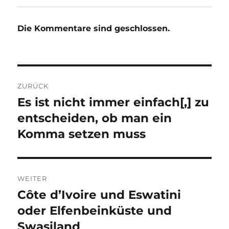
Die Kommentare sind geschlossen.
Beitragsnavigation
ZURÜCK
Es ist nicht immer einfach[,] zu
Vorheriger
Beitrag:
entscheiden, ob man ein
Komma setzen muss
WEITER
Côte d’Ivoire und Eswatini
Nächster
Beitrag:
oder Elfenbeinküste und
Swasiland