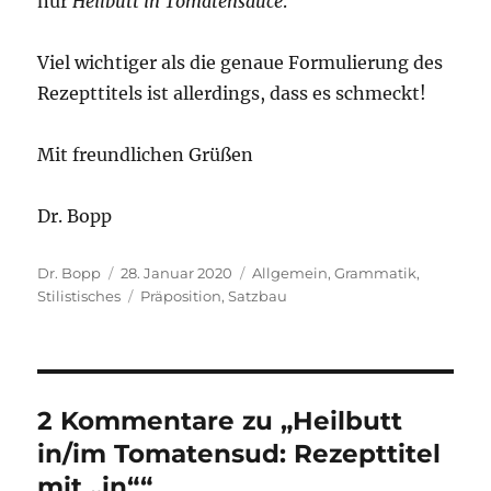
nur
Heilbutt in Tomatensauce
.
Viel wichtiger als die genaue Formulierung des
Rezepttitels ist allerdings, dass es schmeckt!
Mit freundlichen Grüßen
Dr. Bopp
Autor
Veröffentlicht
Kategorien
Dr. Bopp
28. Januar 2020
Allgemein
,
Grammatik
,
am
Schlagwörter
Stilistisches
Präposition
,
Satzbau
2 Kommentare zu „Heilbutt
in/im Tomatensud: Rezepttitel
mit „in““