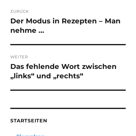
Beitragsnavigation
ZURÜCK
Der Modus in Rezepten – Man
Vorheriger
Beitrag:
nehme …
WEITER
Das fehlende Wort zwischen
Nächster
Beitrag:
„links“ und „rechts“
STARTSEITEN