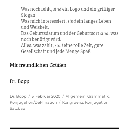
Was noch fehlt,
sind
ein Logo und ein griffiger
Slogan.
Was mich interessiert,
sind
ein langes Leben
und Weisheit.
Das Geburtsdatum und der Geburtsort
sind
, was
noch benötigt wird.
Alles, was zählt,
sind
eine tolle Zeit, gute
Gesellschaft und jede Menge Spaß.
Mit freundlichen Grüßen
Dr. Bopp
Autor
Veröffentlicht
Kategorien
Dr. Bopp
5. Februar 2020
Allgemein
,
Grammatik
,
am
Schlagwörter
Konjugation/Deklination
Kongruenz
,
Konjugation
,
Satzbau