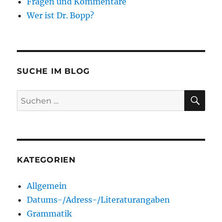
Fragen und Kommentare
Wer ist Dr. Bopp?
SUCHE IM BLOG
SU
Suchen
nach:
KATEGORIEN
Allgemein
Datums-/Adress-/Literaturangaben
Grammatik