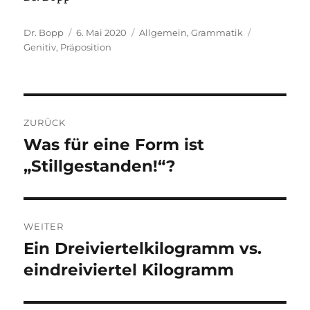
Autor
Veröffentlicht
Kategorien
Schlagwört
Dr. Bopp
6. Mai 2020
Allgemein
,
Grammatik
am
Genitiv
,
Präposition
Beitragsnavigation
ZURÜCK
Was für eine Form ist
Vorheriger
Beitrag:
„Stillgestanden!“?
WEITER
Ein Dreiviertelkilogramm vs.
Nächster
Beitrag:
eindreiviertel Kilogramm