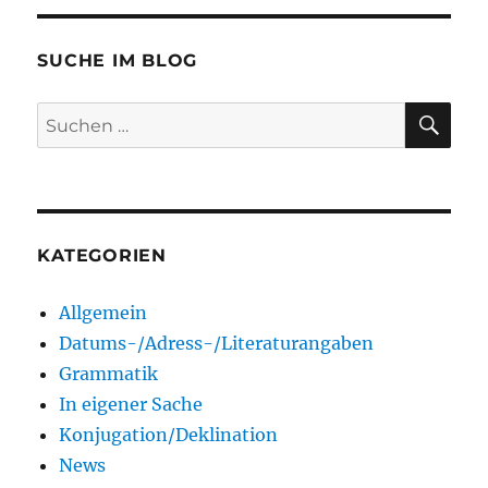
SUCHE IM BLOG
SU
Suchen
nach:
KATEGORIEN
Allgemein
Datums-/Adress-/Literaturangaben
Grammatik
In eigener Sache
Konjugation/Deklination
News