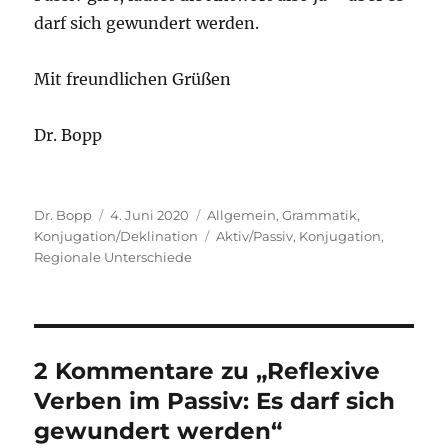
darf sich gewundert werden.
Mit freundlichen Grüßen
Dr. Bopp
Autor
Veröffentlicht
Kategorien
Dr. Bopp
4. Juni 2020
Allgemein
,
Grammatik
,
am
Schlagwörter
Konjugation/Deklination
Aktiv/Passiv
,
Konjugation
,
Regionale Unterschiede
2 Kommentare zu „Reflexive
Verben im Passiv: Es darf sich
gewundert werden“