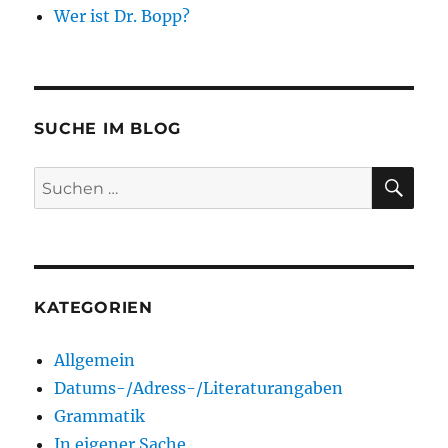
Wer ist Dr. Bopp?
SUCHE IM BLOG
SU
Suchen
nach:
KATEGORIEN
Allgemein
Datums-/Adress-/Literaturangaben
Grammatik
In eigener Sache