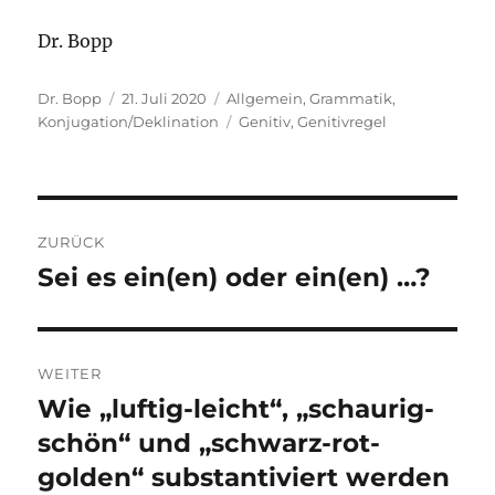
Dr. Bopp
Autor
Veröffentlicht
Kategorien
Dr. Bopp
21. Juli 2020
Allgemein
,
Grammatik
,
am
Schlagwörter
Konjugation/Deklination
Genitiv
,
Genitivregel
Beitragsnavigation
ZURÜCK
Sei es ein(en) oder ein(en) …?
Vorheriger
Beitrag:
WEITER
Wie „luftig-leicht“, „schaurig-
Nächster
Beitrag:
schön“ und „schwarz-rot-
golden“ substantiviert werden