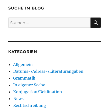
SUCHE IM BLOG
SU
Suchen
nach:
KATEGORIEN
Allgemein
Datums-/Adress-/Literaturangaben
Grammatik
In eigener Sache
Konjugation/Deklination
News
Rechtschreibung