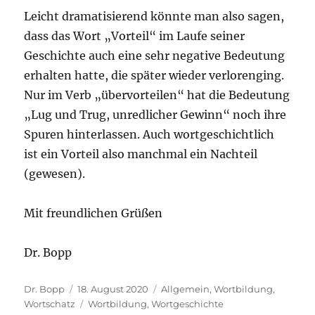
Leicht dramatisierend könnte man also sagen,
dass das Wort „Vorteil“ im Laufe seiner
Geschichte auch eine sehr negative Bedeutung
erhalten hatte, die später wieder verlorenging.
Nur im Verb „übervorteilen“ hat die Bedeutung
„Lug und Trug, unredlicher Gewinn“ noch ihre
Spuren hinterlassen. Auch wortgeschichtlich
ist ein Vorteil also manchmal ein Nachteil
(gewesen).
Mit freundlichen Grüßen
Dr. Bopp
Autor
Veröffentlicht
Kategorien
Dr. Bopp
18. August 2020
Allgemein
,
Wortbildung
,
am
Schlagwörter
Wortschatz
Wortbildung
,
Wortgeschichte