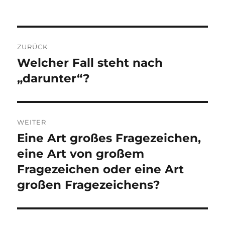
Beitragsnavigation
ZURÜCK
Welcher Fall steht nach
Vorheriger
Beitrag:
„darunter“?
WEITER
Eine Art großes Fragezeichen,
Nächster
Beitrag:
eine Art von großem
Fragezeichen oder eine Art
großen Fragezeichens?