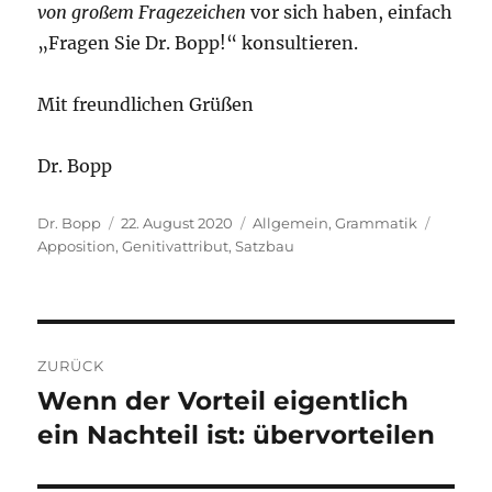
von großem Fragezeichen
vor sich haben, einfach
„Fragen Sie Dr. Bopp!“ konsultieren.
Mit freundlichen Grüßen
Dr. Bopp
Autor
Veröffentlicht
Kategorien
Schlag
Dr. Bopp
22. August 2020
Allgemein
,
Grammatik
am
Apposition
,
Genitivattribut
,
Satzbau
Beitragsnavigation
ZURÜCK
Wenn der Vorteil eigentlich
Vorheriger
Beitrag:
ein Nachteil ist: übervorteilen