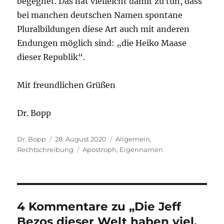
begegnet. Das hat vielleicht damit zu tun, dass
bei manchen deutschen Namen spontane
Pluralbildungen diese Art auch mit anderen
Endungen möglich sind: „die Heiko Maase
dieser Republik“.
Mit freundlichen Grüßen
Dr. Bopp
Autor
Veröffentlicht
Kategorien
Dr. Bopp
28. August 2020
Allgemein
,
am
Schlagwörter
Rechtschreibung
Apostroph
,
Eigennamen
4 Kommentare zu „Die Jeff
Bezos dieser Welt haben viel,