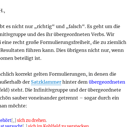
H.,
bt es nicht nur „richtig“ und „falsch“. Es geht um die
initivgruppe und des ihr übergeordneten Verbs. Wir
i eine recht große Formulierungsfreiheit, die zu ziemlich
Resultaten führen kann. Dies übrigens nicht nur, wenn
omen beteiligt ist.
achlich korrekt gelten Formulierungen, in denen die
ußerhalb der
Satzklammer
hinter dem
übergeordneten
eld) steht. Die Infinitivgruppe und der übergeordnete
schön sauber voneinander getrennt – sogar durch ein
an möchte:
gehört
[,]
sich zu drehen
.
hat
versucht
[,]
sich im Kohlfeld zu verstecken
.