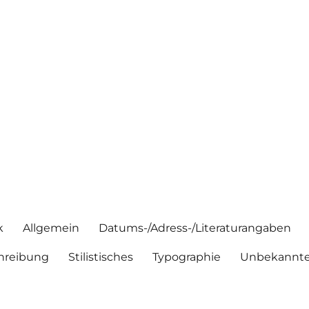
k
Allgemein
Datums-/Adress-/Literaturangaben
hreibung
Stilistisches
Typographie
Unbekannte