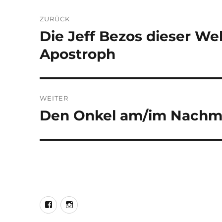
Beitragsnavigation
ZURÜCK
Die Jeff Bezos dieser Wel
Vorheriger
Beitrag:
Apostroph
WEITER
Den Onkel am/im Nachm
Nächster
Beitrag:
LEO@Facebook
LEO@Instagram