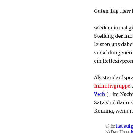
Guten Tag Herr 
wieder einmal gi
Stellung der Inf
leisten uns dabe
verschlungenen 
ein Reflexivpron
Als standardspr
Infinitivgruppe
a
Verb
(= im Nachf
Satz sind dann 
Komma, wenn m
a) Er
hat
auf
b) Der Hase