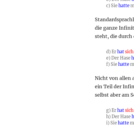
c) Sie
hatte
m
Standardsprachl
die ganze Infini
steht, die durch
d) Er
hat
sich
e) Der Hase
h
f) Sie
hatte
m
Nicht von allen 
ein Teil der Inf
selbst aber am S
g) Er
hat
sich
h) Der Hase
i) Sie
hatte
m