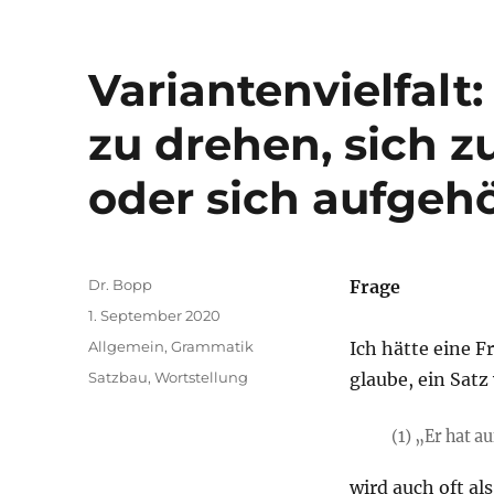
Variantenvielfalt:
zu drehen, sich 
oder sich aufgeh
Autor
Dr. Bopp
Frage
Veröffentlicht
1. September 2020
am
Kategorien
Allgemein
,
Grammatik
Ich hätte eine F
Schlagwörter
Satzbau
,
Wortstellung
glaube, ein Satz
(1) „Er hat a
wird auch oft als