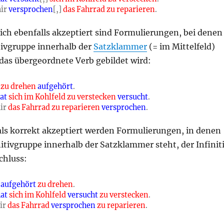
ir
versprochen
[,]
das Fahrrad zu reparieren
.
ich ebenfalls akzeptiert sind Formulierungen, bei denen
tivgruppe innerhalb der
Satzklammer
(= im Mittelfeld)
 das übergeordnete Verb gebildet wird:
 zu drehen
aufgehört
.
at
sich im Kohlfeld zu verstecken
versucht
.
ir
das Fahrrad zu reparieren
versprochen
.
als korrekt akzeptiert werden Formulierungen, in denen
initivgruppe innerhalb der Satzklammer steht, der Infinit
chluss:
aufgehört
zu drehen
.
hat
sich
im Kohlfeld
versucht
zu verstecken
.
ir
das Fahrrad
versprochen
zu reparieren
.