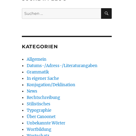
SUCHEN
Suchen
nach:
KATEGORIEN
Allgemein
Datums-/Adress-/Literaturangaben
Grammatik
In eigener Sache
Konjugation/Deklination
News
Rechtschreibung
Stilistisches
Typographie
Über Canoonet
Unbekannte Wörter
Wortbildung
Wortschatz