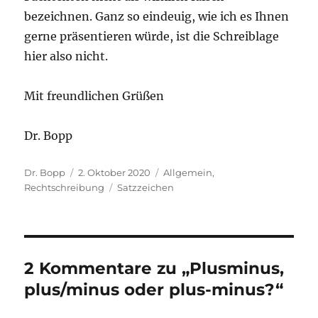
bezeichnen. Ganz so eindeuig, wie ich es Ihnen
gerne präsentieren würde, ist die Schreiblage
hier also nicht.
Mit freundlichen Grüßen
Dr. Bopp
Autor
Veröffentlicht
Kategorien
Dr. Bopp
2. Oktober 2020
Allgemein
,
am
Schlagwörter
Rechtschreibung
Satzzeichen
2 Kommentare zu „Plusminus,
plus/minus oder plus-minus?“