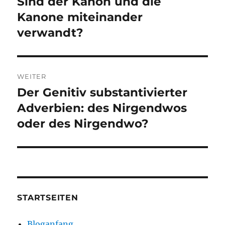
Sind der Kanon und die
Vorheriger
Beitrag:
Kanone miteinander
verwandt?
WEITER
Der Genitiv substantivierter
Nächster
Beitrag:
Adverbien: des Nirgendwos
oder des Nirgendwo?
STARTSEITEN
Bloganfang