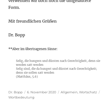
verwenden wir doch noch die umgelautete
Form.
Mit freundlichen Grüßen
Dr. Bopp
**Aber im übertragenen Sinne:
Selig, die hungern und dürsten nach Gerechtigkeit, denn sie
werden satt werden
Selig sind, die da hungert und dürstet nach Gerechtigkeit;
denn sie sollen satt werden
(Matthäus, 5.6)
Autor
Veröffentlicht
Kategorien
Schl
Dr. Bopp
6. November 2020
Allgemein
,
Wortschatz
am
Wortbedeutung