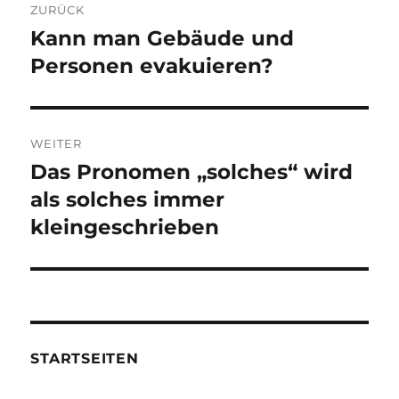
ZURÜCK
Kann man Gebäude und
Vorheriger
Beitrag:
Personen evakuieren?
WEITER
Das Pronomen „solches“ wird
Nächster
Beitrag:
als solches immer
kleingeschrieben
STARTSEITEN