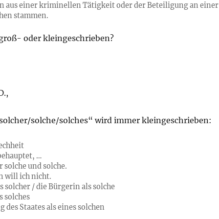
n aus einer kriminellen Tätigkeit oder der Beteiligung an einer
chen stammen.
groß- oder kleingeschrieben?
D.,
olcher/solche/solches“ wird immer kleingeschrieben:
echheit
behauptet, …
r solche und solche.
 will ich nicht.
s solcher / die Bürgerin als solche
s solches
g des Staates als eines solchen