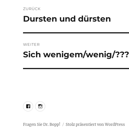
Beitragsnavigation
ZURÜCK
Dursten und dürsten
Vorheriger
Beitrag:
WEITER
Sich wenigem/wenig/???
Nächster
Beitrag:
LEO@Facebook
LEO@Instagram
Fragen Sie Dr. Bopp!
Stolz präsentiert von WordPress