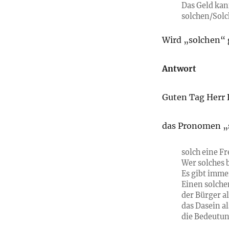
Das Geld kan
solchen/Sol
Wird „solchen“ 
Antwort
Guten Tag Herr 
das Pronomen „s
solch eine Fr
Wer solches 
Es gibt imme
Einen solchen
der Bürger al
das Dasein al
die Bedeutun