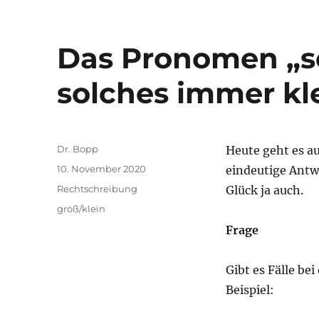
Das Pronomen „so
solches immer kl
Autor
Dr. Bopp
Heute geht es a
Veröffentlicht
10. November 2020
eindeutige Antw
am
Kategorien
Rechtschreibung
Glück ja auch.
Schlagwörter
groß/klein
Frage
Gibt es Fälle be
Beispiel: