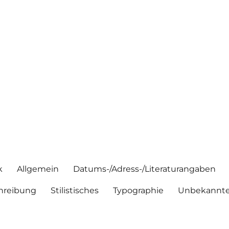
k
Allgemein
Datums-/Adress-/Literaturangaben
hreibung
Stilistisches
Typographie
Unbekannte