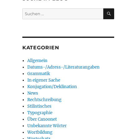
SUCHEN
Suchen
nach:
KATEGORIEN
Allgemein
Datums-/Adress-/Literaturangaben
Grammatik
In eigener Sache
Konjugation/Deklination
News
Rechtschreibung
Stilistisches
Typographie
Über Canoonet
Unbekannte Wörter
Wortbildung
Wortschatz