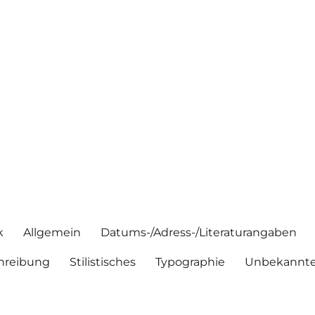
k
Allgemein
Datums-/Adress-/Literaturangaben
hreibung
Stilistisches
Typographie
Unbekannte