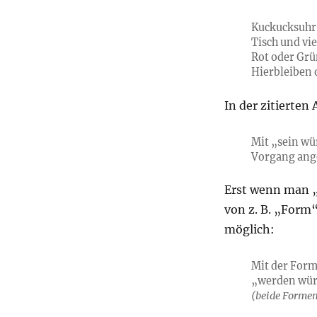
Kuckucksuhr 
Tisch und vi
Rot oder Grün
Hierbleiben 
In der zitierten 
Mit „sein wü
Vorgang ange
Erst wenn man 
von z. B. „Form“
möglich:
Mit der Form
„werden würd
(beide Forme