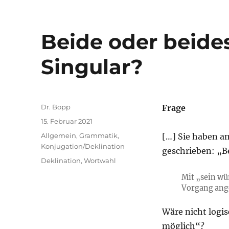
Beide oder beides
Singular?
Autor
Dr. Bopp
Frage
Veröffentlicht
15. Februar 2021
am
Kategorien
Allgemein
,
Grammatik
,
[…] Sie haben a
Konjugation/Deklination
geschrieben: „Be
Schlagwörter
Deklination
,
Wortwahl
Mit „sein wü
Vorgang ange
Wäre nicht logis
möglich“?