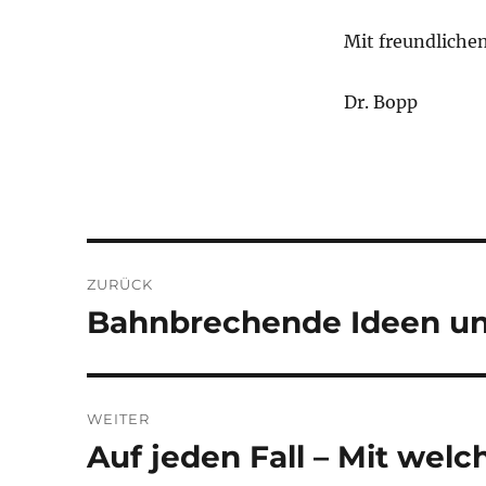
Mit freundliche
Dr. Bopp
Beitragsnavigation
ZURÜCK
Bahnbrechende Ideen un
Vorheriger
Beitrag:
WEITER
Auf jeden Fall – Mit welc
Nächster
Beitrag: