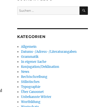
SUCHEN
Suchen
nach:
KATEGORIEN
Allgemein
Datums-/Adress-/Literaturangaben
Grammatik
In eigener Sache
Konjugation/Deklination
News
Rechtschreibung
Stilistisches
Typographie
nd
Über Canoonet
Unbekannte Wörter
Wortbildung
Wortschatz