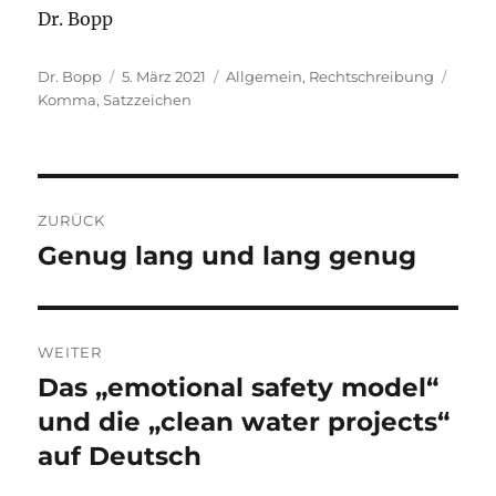
Dr. Bopp
Autor
Veröffentlicht
Kategorien
Schla
Dr. Bopp
5. März 2021
Allgemein
,
Rechtschreibung
am
Komma
,
Satzzeichen
Beitragsnavigation
ZURÜCK
Genug lang und lang genug
Vorheriger
Beitrag:
WEITER
Das „emotional safety model“
Nächster
Beitrag:
und die „clean water projects“
auf Deutsch