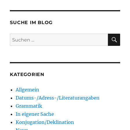
SUCHE IM BLOG
SU
Suchen
nach:
KATEGORIEN
Allgemein
Datums-/Adress-/Literaturangaben
Grammatik
In eigener Sache
Konjugation/Deklination