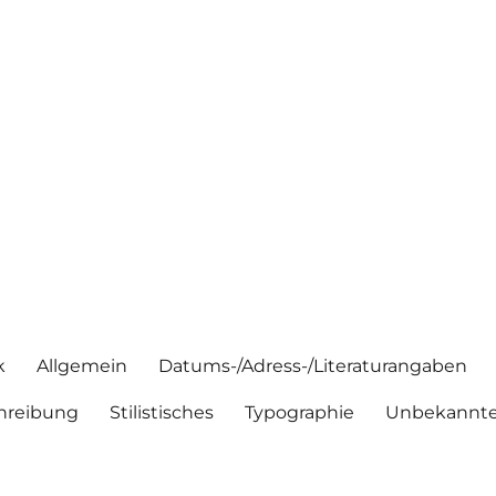
k
Allgemein
Datums-/Adress-/Literaturangaben
hreibung
Stilistisches
Typographie
Unbekannte