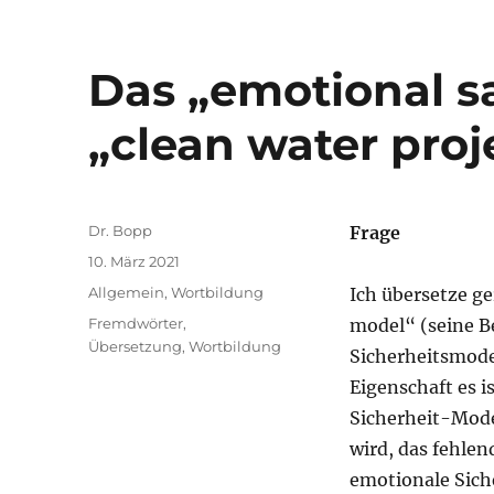
Das „emotional s
„clean water proj
Autor
Dr. Bopp
Frage
Veröffentlicht
10. März 2021
am
Kategorien
Allgemein
,
Wortbildung
Ich übersetze ge
Schlagwörter
Fremdwörter
,
model“ (seine B
Übersetzung
,
Wortbildung
Sicherheitsmodel
Eigenschaft es 
Sicherheit-Model
wird, das fehlen
emotionale Sich