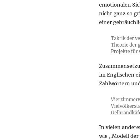
emotionalen Sich
nicht ganz so gr
einer gebräuchli
Taktik der v
Theorie der 
Projekte für
Zusammensetzung
im Englischen e
Zahlwörtern und
Vierzimmerw
Vielvölkersta
Gelbrandkäf
In vielen ander
wie „Modell der