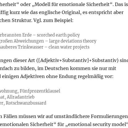
erheit“ oder „Modell für emotionale Sicherheit“. Das is
iffig kurz wie das englische Original, es entspricht aber
chen Struktur. Vgl. zum Beispiel:
erbrannten Erde – scorched earth policy
großen Abweichungen – large deviations theory
 sauberes Trinkwasser – clean water projects
en dieser Art ([Adjektiv+Substantiv]+Substantiv) sin
infach zu bilden, im Deutschen kommen sie nur mit
 einigen Adjektiven ohne Endung regelmäßig vor:
ohnung, Fünfprozentklausel
at, Allradantrieb
er, Rotschwanzbussard
en Fällen müssen wir auf umständlichere Formulierungen
 emotionalen Sicherheit“ für „emotional security model