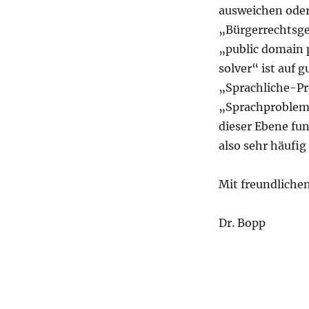
ausweichen oder
„Bürgerrechtsges
„public domain p
solver“ ist auf 
„Sprachliche-Pr
„Sprachprobleml
dieser Ebene fu
also sehr häufig 
Mit freundliche
Dr. Bopp