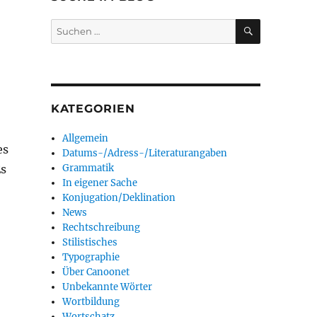
SUCHEN
Suchen
nach:
KATEGORIEN
Allgemein
es
Datums-/Adress-/Literaturangaben
Es
Grammatik
In eigener Sache
Konjugation/Deklination
News
Rechtschreibung
Stilistisches
Typographie
Über Canoonet
Unbekannte Wörter
Wortbildung
Wortschatz