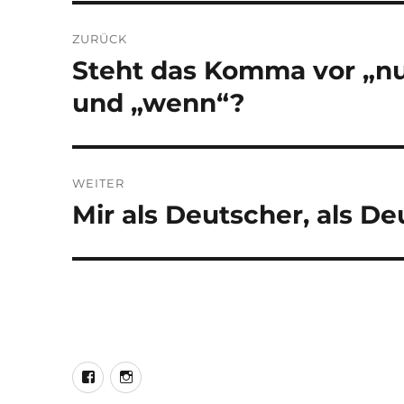
Beitragsnavigation
ZURÜCK
Steht das Komma vor „nu
Vorheriger
Beitrag:
und „wenn“?
WEITER
Mir als Deutscher, als D
Nächster
Beitrag:
LEO@Facebook
LEO@Instagram