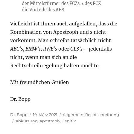
der Mittelstürmer des FCZs
o.
des FCZ
die Vorteile des ABS
Vielleicht ist Ihnen auch aufgefallen, dass die
Kombination von Apostroph und s nicht
vorkommt. Man schreibt tatsächlich
nicht
ABC’s, BMW’s, RWE’s
oder
GLS’s
– jedenfalls
nicht, wenn man sich an die
Rechtschreibregelung halten möchte.
Mit freundlichen Grüßen
Dr. Bopp
Autor
Veröffentlicht
Kategorien
Dr. Bopp
19. März 2021
Allgemein
,
Rechtschreibung
Schlagwörter
am
Abkürzung
,
Apostroph
,
Genitiv