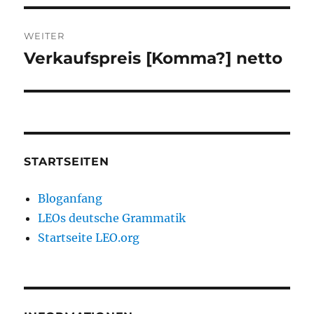
WEITER
Verkaufspreis [Komma?] netto
Nächster
Beitrag:
STARTSEITEN
Bloganfang
LEOs deutsche Grammatik
Startseite LEO.org