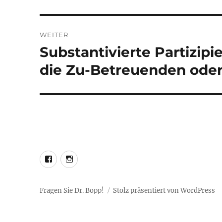
Beitrag:
WEITER
Substantivierte Partizipi
Nächster
Beitrag:
die Zu-Betreuenden oder
LEO@Facebook
LEO@Instagram
Fragen Sie Dr. Bopp!
Stolz präsentiert von WordPress