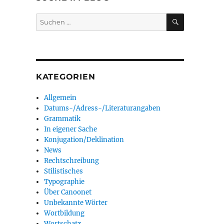
SUCHEN
Suchen
nach:
KATEGORIEN
Allgemein
Datums-/Adress-/Literaturangaben
Grammatik
In eigener Sache
Konjugation/Deklination
News
Rechtschreibung
Stilistisches
Typographie
Über Canoonet
Unbekannte Wörter
Wortbildung
Wortschatz