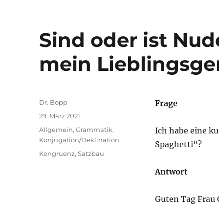
Sind oder ist Nud
mein Lieblingsge
Autor
Dr. Bopp
Frage
Veröffentlicht
29. März 2021
am
Kategorien
Allgemein
,
Grammatik
,
Ich habe eine ku
Konjugation/Deklination
Spaghetti“?
Schlagwörter
Kongruenz
,
Satzbau
Antwort
Guten Tag Frau C