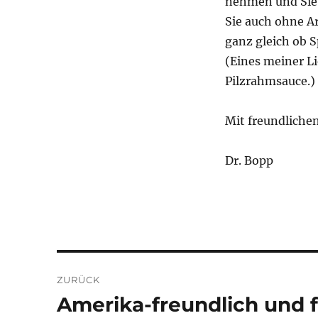
nehmen und Sie
Sie auch ohne A
ganz gleich ob S
(Eines meiner Li
Pilzrahmsauce.)
Mit freundliche
Dr. Bopp
Beitragsnavigation
ZURÜCK
Amerika-freundlich und 
Vorheriger