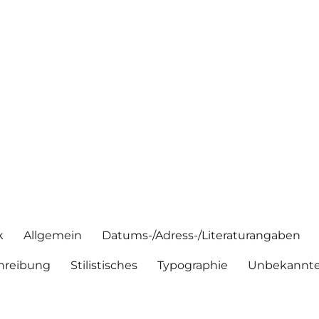
k
Allgemein
Datums-/Adress-/Literaturangaben
hreibung
Stilistisches
Typographie
Unbekannte