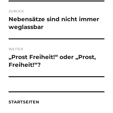
Beitragsnavigation
ZURÜCK
Nebensätze sind nicht immer
Vorheriger
Beitrag:
weglassbar
WEITER
„Prost Freiheit!“ oder „Prost,
Nächster
Beitrag:
Freiheit!“?
STARTSEITEN