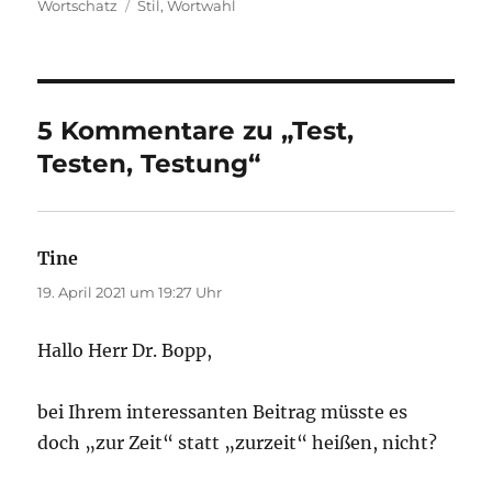
am
Schlagwörter
Wortschatz
Stil
,
Wortwahl
5 Kommentare zu „Test,
Testen, Testung“
Tine
sagt:
19. April 2021 um 19:27 Uhr
Hallo Herr Dr. Bopp,
bei Ihrem interessanten Beitrag müsste es
doch „zur Zeit“ statt „zurzeit“ heißen, nicht?