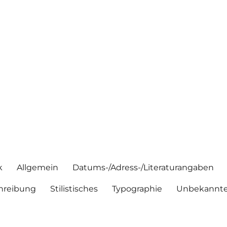
k
Allgemein
Datums-/Adress-/Literaturangaben
hreibung
Stilistisches
Typographie
Unbekannte