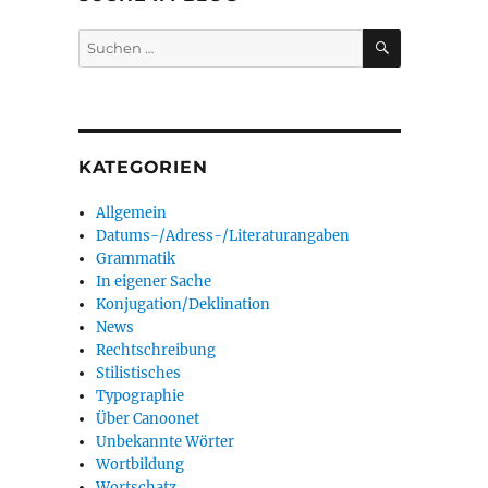
SUCHEN
Suchen
nach:
KATEGORIEN
Allgemein
Datums-/Adress-/Literaturangaben
Grammatik
In eigener Sache
Konjugation/Deklination
News
Rechtschreibung
Stilistisches
Typographie
Über Canoonet
Unbekannte Wörter
Wortbildung
Wortschatz