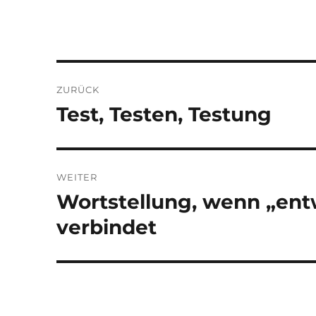
Beitragsnavigation
ZURÜCK
Test, Testen, Testung
Vorheriger
Beitrag:
WEITER
Wortstellung, wenn „ent
Nächster
Beitrag:
verbindet