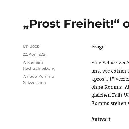
„Prost Freiheit!“ 
Autor
Dr. Bopp
Frage
Veröffentlicht
22. April 2021
am
Kategorien
Allgemein
,
Eine Schweizer Z
Rechtschreibung
uns, wie es hie
Schlagwörter
Anrede
,
Komma
,
„pros(i)t“ verze
Satzzeichen
ohne Komma. Abe
gleichen Fall? W
Komma stehen so
Antwort